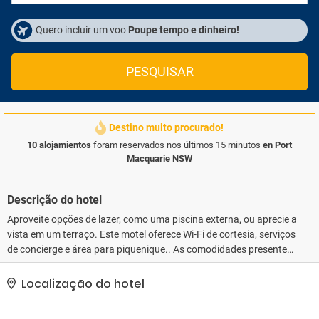
Quero incluir um voo
Poupe tempo e dinheiro!
PESQUISAR
Destino muito procurado!
10 alojamientos
foram reservados nos últimos 15 minutos
en Port
Macquarie NSW
Descrição do hotel
Aproveite opções de lazer, como uma piscina externa, ou aprecie a
vista em um terraço. Este motel oferece Wi-Fi de cortesia, serviços
de concierge e área para piquenique.. As comodidades presentes
incluem check-in expresso, check-out expresso e armazenamento
para bagagem. Há serviço de traslado de/para o aeroporto (em
Localização do hotel
horário limitado) de cortesia..