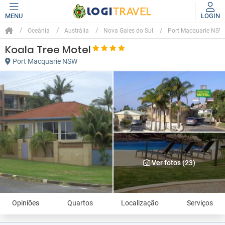
MENU
LOGIN
Oceânia
Austrália
Nova Gales do Sul
Port Macquarie NSW
Koala Tree Motel
Port Macquarie NSW
Ver fotos (23)
Opiniões
Quartos
Localização
Serviços