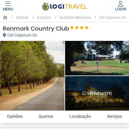
MENU
LOGIN
Oceânia
Austrália
Austrália Meridional
Old Calperum SA
Renmark Country Club
Old Calperum SA
Ver fotos (29)
Opiniões
Quartos
Localização
Serviços