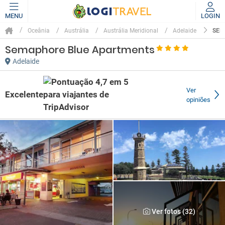
MENU
LOGIN
SEM
Oceânia
Austrália
Austrália Meridional
Adelaide
Semaphore Blue Apartments
Adelaide
Ver
Excelente
opiniões
Ver fotos (32)