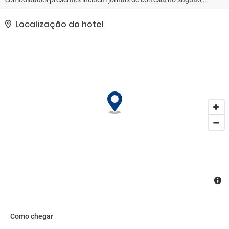
serviço de lavanderia e lavagem a seco e armazenamento para
bagagem. Estacionamento grátis sem manobrista está disponível
Localização do hotel
no local..
Como chegar