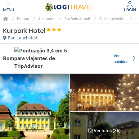
MENU
LOGIN
K
Europa
Alemanha
Saxônia-Anhalt
Bad Lauchstädt
Kurpark Hotel
Bad Lauchstädt
Ver
Bom
opiniões
Ver fotos (36)