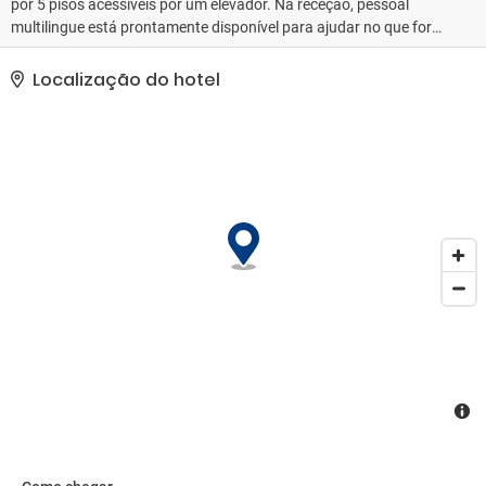
por 5 pisos acessíveis por um elevador. Na receção, pessoal
multilingue está prontamente disponível para ajudar no que for
necessário. As instalações do hotel incluem armazenamento de
bagagens e um cofre. O alojamento dispõe de acesso a wi-fi sem
Localização do hotel
custos adicionais. O posto de turismo oferece assistência na
reserva de excursões. O estabelecimento dispõe de instalações
adaptadas a cadeiras de rodas. Um jardim oferece espaço
adicional para descanso e recreação ao ar livre. As instalações do
hotel incluem ainda uma sala de televisão e uma biblioteca. Os
hóspedes que viajem em viatura própria podem deixá-la no
parque de estacionamento do alojamento (mediante pagamento).
Entre os serviços adicionais há ainda um serviço de lavandaria e
uma lavandaria automática. Palestras, apresentações ou
seminários podem ser realizados numa das 7 salas de
conferências.