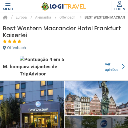
MENU
LOGIN
BEST WESTERN MACRANDE
Europa
Alemanha
Offenbach
Best Western Macrander Hotel Frankfurt
Kaiserlei
Offenbach
Ver
M. bom
opiniões