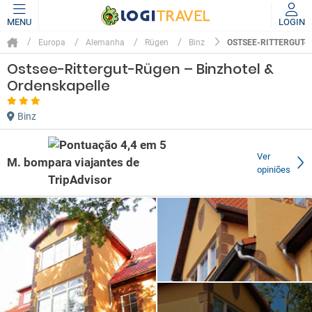
MENU
LOGIN
OSTSEE-RITTERGUT-
Europa
Alemanha
Rügen
Binz
Ostsee-Rittergut-Rügen – Binzhotel &
Ordenskapelle
Binz
Ver
M. bom
opiniões