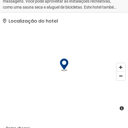
massagens. Você pode aproveitar as instalações recreativas,
como uma sauna seca e aluguel de bicicletas. Este hotel também
oferece Wi-Fi de cortesia, assistência com excursões/ingressos e
área para piquenique.. A Hotelstars Union é a entidade
Localização do hotel
responsável por atribuir classificações por estrelas em Alemanha.
Esta propriedade foi classificado como 3 stars.. As comodidades
presentes incluem armazenamento para bagagem, biblioteca e
máquina automática de vendas. Estacionamento grátis sem
manobrista está disponível no local..