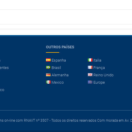
OUTROS PAÍSES
m
Espanha
Italia
entes
Brasil
França
Alemanha
Reino Unido
Mexico
Europe
sco
ens on-line com RNAVT nº 3507 - Todos os direitos reservados
Com morada em Av. Du