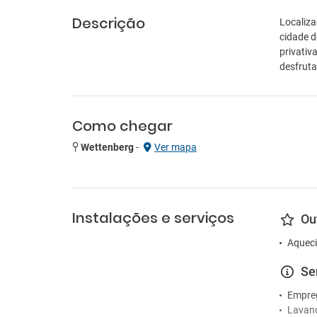
Descrição
Localiza
cidade d
privativ
desfrut
Como chegar
Wettenberg
-
Ver mapa
Instalações e serviços
Ou
Aqueci
Se
Empre
Lavan