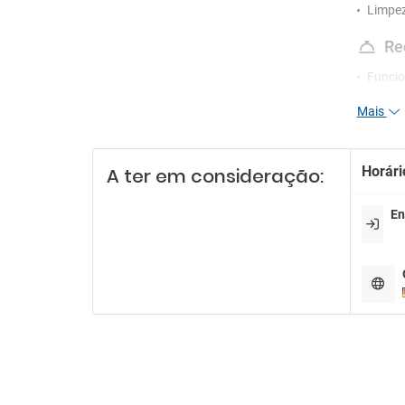
Limpez
Re
Funcio
Mais
Es
Estac
Parque
Horári
A ter em consideração:
An
En
Admite
Fu
Zona 
Wi
Wifi