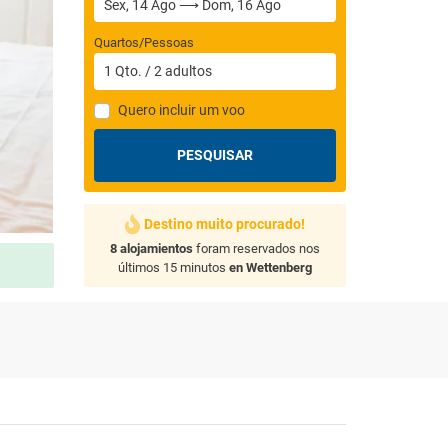
Quartos/Pessoas
1
Qto.
/
2
adultos
Quero incluir um voo
PESQUISAR
Destino muito procurado!
8 alojamientos
foram reservados nos
últimos 15 minutos
en Wettenberg