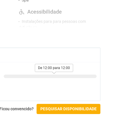
Spa
Acessibilidade
Instalações para para pessoas com
deficiência
Línguas
Alemão
Espanhol
agem paga
Francês
Inglês
De 12:00 para 12:00
Check-in/Check-out
Ficou convencido?
PESQUISAR DISPONIBILIDADE