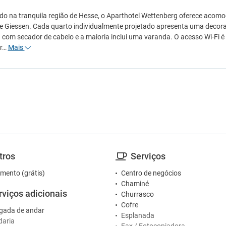
do na tranquila região de Hesse, o Aparthotel Wettenberg oferece acomo
e Giessen. Cada quarto individualmente projetado apresenta uma decoraçã
a com secador de cabelo e a maioria inclui uma varanda. O acesso Wi-Fi
ar…
Mais
tros
Serviços
mento (grátis)
Centro de negócios
Chaminé
rviços adicionais
Churrasco
Cofre
gada de andar
Esplanada
daria