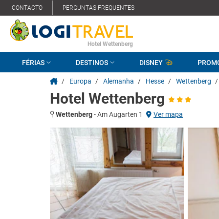
CONTACTO
PERGUNTAS FREQUENTES
Hotel Wettenberg
FÉRIAS
DESTINOS
DISNEY
PROM
/
Europa
/
Alemanha
/
Hesse
/
Wettenberg
/
Hotel Wettenberg
Wettenberg
-
Am Augarten 1
Ver mapa