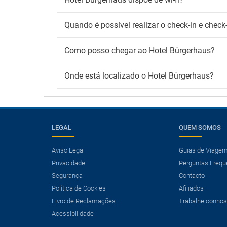
Quando é possível realizar o check-in e chec
Como posso chegar ao Hotel Bürgerhaus?
Onde está localizado o Hotel Bürgerhaus?
LEGAL
QUEM SOMOS
Aviso Legal
Guias de Viage
Privacidade
Perguntas Frequ
×
Segurança
Contacto
Precisa de um voo?
Política de Cookies
Afiliados
Ver ofertas de Voo + Hotel
Livro de Reclamações
Trabalhe conno
Poupe mais de 25% nas suas férias.
Acessibilidade