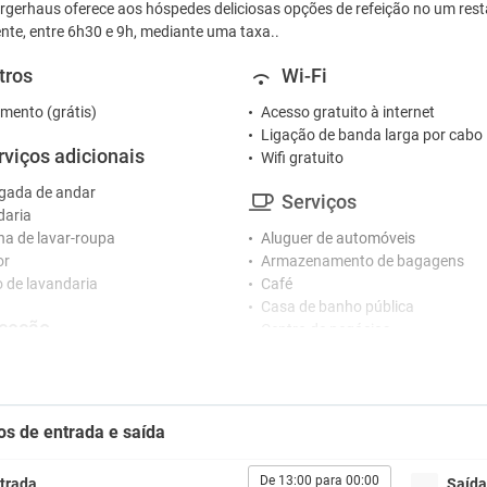
rgerhaus oferece aos hóspedes deliciosas opções de refeição no um rest
nte, entre 6h30 e 9h, mediante uma taxa..
tros
Wi-Fi
mento (grátis)
Acesso gratuito à internet
Ligação de banda larga por cabo
rviços adicionais
Wifi gratuito
gada de andar
Serviços
daria
a de lavar-roupa
Aluguer de automóveis
or
Armazenamento de bagagens
o de lavandaria
Café
Casa de banho pública
ceção
Centro de negócios
Cofre
o 24 horas
Esplanada
Fax / Fotocopiadora
tacionamento
Lavandaria
os de entrada e saída
Micro-ondas
ionamento
Sala de banquetes e eventos
 de estacionamento próximo
De 13:00 para 00:00
trada
Saída