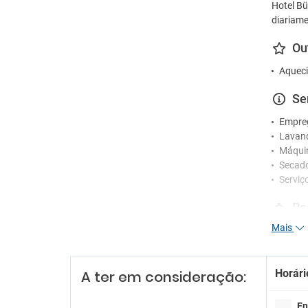
Hotel Bü
diariame
Ou
Aqueci
Se
Empre
Lavan
Máquin
Secad
Serviç
Re
Mais
Receçã
Es
Horári
A ter em consideração:
Estac
Parque
En