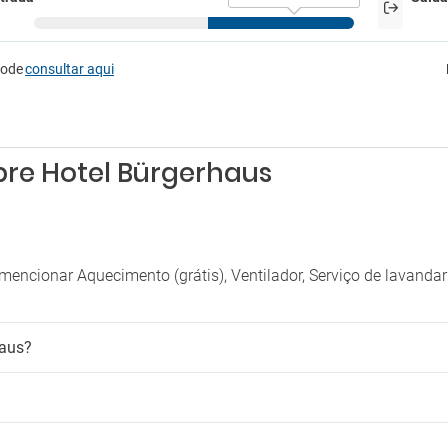
Secador
imais de estimação
Segurança
Serviço de despertador
mite animais de estimação
Serviço de engomadoria
pode
consultar aqui
Serviço de limpeza a seco
madores
Serviço de quartos
Tacos
para fumadores
Tábua para calças
bre Hotel Bürgerhaus
Venda de entradas
Venda de excursões
encionar Aquecimento (grátis), Ventilador, Serviço de lavanda
haus?