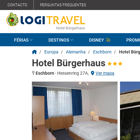
CONTACTO
PERGUNTAS FREQUENTES
Hotel Bürgerhaus
FÉRIAS
DESTINOS
DISNEY
PROM
/
Europa
/
Alemanha
/
Eschborn
/
Hotel Bür
Hotel Bürgerhaus
Eschborn
-
Hessenring 27A,
Ver mapa