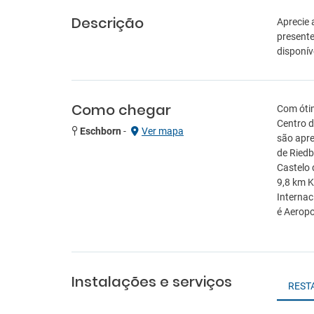
Descrição
Aprecie 
presente
disponíve
Como chegar
Com ótim
Centro d
Eschborn
-
Ver mapa
são apre
de Riedb
Castelo 
9,8 km K
Internac
é Aeropo
Instalações e serviços
REST