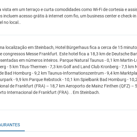
a vista em um terraço e curta comodidades como Wi-Fi de cortesia e as
s incluem acesso grátis à internet com fio, um business center e check-
l no local..
a localização em Steinbach, Hotel Bürgerhaus fica a cerca de 15 minutos
e congressos Messe Frankfurt. Este hotel fica a 18,3 km de Deutsche Ba
sentadas em números inteiros. Parque Natural Taunus - 0,1 km Martin-L
erg - 5 km Titus-Thermen - 7,3 km Golf and Land Club Kronberg - 7,5 k
de Bad Homburg - 9,2 km Taunus-Informationszentrum - 9,4 km Marktplatz 
urpark - 9,9 km Parque Rebstock - 10,1 km Spielbank Bad Homburg - 10,
ional de Frankfurt (FRA) – 18,7 km Aeroporto de Mainz Finthen (QFZ) – 
rto Internacional de Frankfurt (FRA). . Em Steinbach.
AURANTES