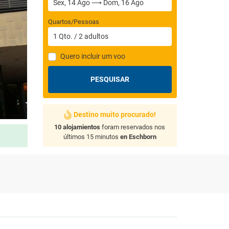
Quartos/Pessoas
1
Qto.
/
2
adultos
Quero incluir um voo
PESQUISAR
Destino muito procurado!
10 alojamientos
foram reservados nos
últimos 15 minutos
en Eschborn