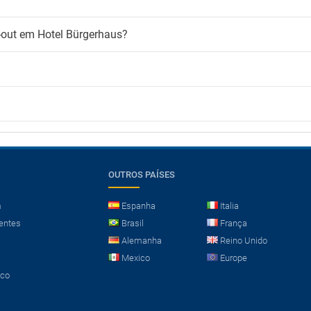
k-out em Hotel Bürgerhaus?
OUTROS PAÍSES
m
Espanha
Italia
entes
Brasil
França
Alemanha
Reino Unido
Mexico
Europe
sco