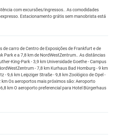
sistência com excursões/ingressos.. As comodidades
in expresso. Estacionamento grátis sem manobrista está
 de carro de Centro de Exposições de Frankfurt e de
nk Park e a 7,8 km de NordWestZentrum.. As distâncias
uther-King-Park - 3,9 km Universidade Goethe - Campus
m NordWestZentrum - 7,8 km Kurhaus Bad Homburg - 9 km
- 9,6 km Leipziger Straße - 9,8 km Zoológico de Opel -
2 km Os aeroportos mais próximos são: Aeroporto
56,8 km O aeroporto preferencial para Hotel Bürgerhaus