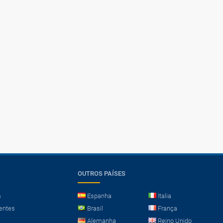
OUTROS PAÍSES
m
Espanha
Italia
entes
Brasil
França
Alemanha
Reino Unido