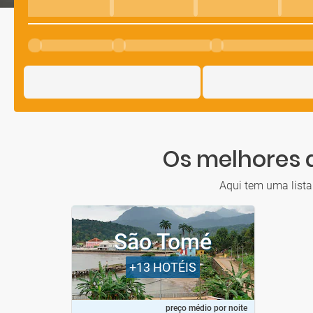
Os melhores 
Aqui tem uma lista
São Tomé
+13
HOTÉIS
preço médio por noite