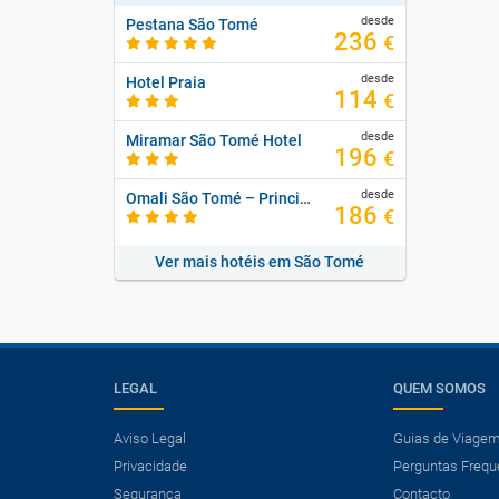
desde
Pestana São Tomé
236
€
desde
Hotel Praia
114
€
desde
Miramar São Tomé Hotel
196
€
desde
Omali São Tomé – Principe Collection
186
€
Ver mais hotéis em São Tomé
LEGAL
QUEM SOMOS
Aviso Legal
Guias de Viage
Privacidade
Perguntas Frequ
Segurança
Contacto