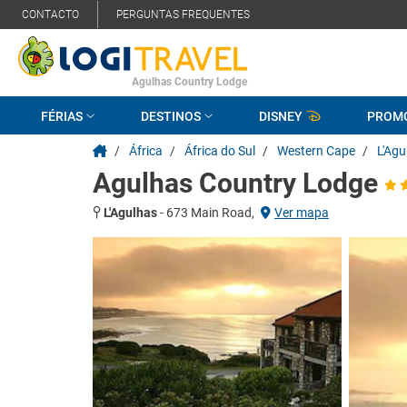
CONTACTO
PERGUNTAS FREQUENTES
Agulhas Country Lodge
FÉRIAS
DESTINOS
DISNEY
PROM
/
África
/
África do Sul
/
Western Cape
/
L'Agu
Agulhas Country Lodge
L'Agulhas
-
673 Main Road,
Ver mapa