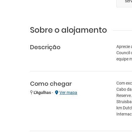
ser
Sobre o alojamento
Descrição
Aprecie 
Council 
equipe m
Como chegar
Com exce
Cabo das
L'Agulhas
-
Ver mapa
Reserve.
Struisba
km Dutch
Internac