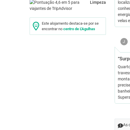
Limpeza
locali
conhec
energia
velas 
Este alojamento destaca-se por se
encontrar no
centro de L'Agulhas
J
“Surp
Quarto
traves
montan
precis
banhei
Supers
As 