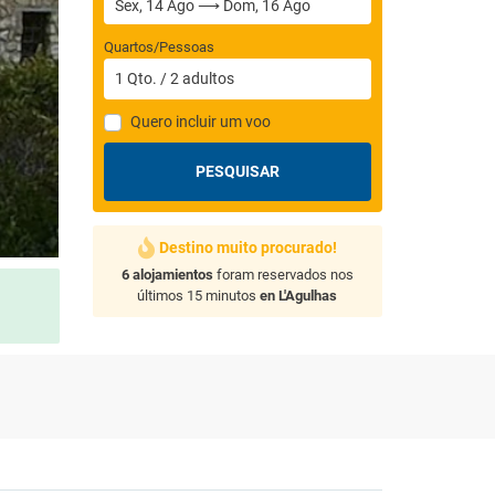
Quartos/Pessoas
1
Qto.
/
2
adultos
Quero incluir um voo
PESQUISAR
Destino muito procurado!
6 alojamientos
foram reservados nos
últimos 15 minutos
en L'Agulhas