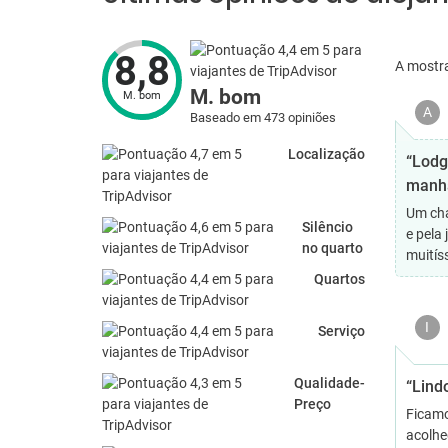
8,8
A mostr
M. bom
M. bom
A
Baseado em 473 opiniões
Localização
“Lodg
manhã
Um cha
Silêncio
e pela
no quarto
muitís
Quartos
I
Serviço
Qualidade-
“Lindo
Preço
Ficamo
acolhe