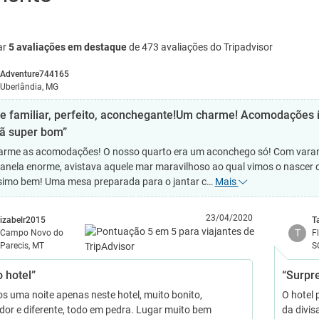
ar
5 avaliações em destaque
de 473 avaliações do Tripadvisor
Adventure744165
Uberlândia, MG
e familiar, perfeito, aconchegante!Um charme! Acomodações 
 super bom”
rme as acomodações! O nosso quarto era um aconchego só! Com varanda 
 janela enorme, avistava aquele mar maravilhoso ao qual vimos o nascer 
simo bem! Uma mesa preparada para o jantar c…
Mais
23/04/2020
izabelr2015
T
T
Campo Novo do
F
Parecis, MT
S
 hotel”
“Surpr
s uma noite apenas neste hotel, muito bonito,
O hotel 
dor e diferente, todo em pedra. Lugar muito bem
da divis