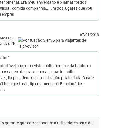
fenomenal. Era meu aniversário e o jantar foi dos
visual, comida companhia... um dos lugares que vou
 sempre!
07/01/2018
arciaa423
uritiba, PR
eita ”
nfortável com uma vista muito bonita e da banheira
omassagem da pra ver o mar , quarto muito
vel , limpo , silencioso , localização privilegiada O café
ã bem gostoso , típico americano Funcionários
sos
 não garante que correspondam a utilizadores reais do