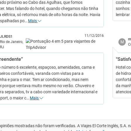
zado próximo ao Cabo das Agulhas, que fomos
cozinha 
er. Mas falando do hotel, quando chegamos não tinha
sonhos: 
 elétrica, só retornou mais de oito horas da noite. Havia
lembrar
espalhadas po…
Mais
11/12/2016
JLRDS1
m
M
Rio de Janeiro,
C
RJ
reendente”
“Satisf
 número 6 excelente, espaçoso, amenidades, cama e
Hotel co
seiros confortáveis, varanda com vistas para a
de hidr
ha e para o mar. Tem ar condicionado, mas nem
confortá
ei porque ventava muito mesmo no verão. Chuveiro e
da manh
ra separados, tv a cabo com variedade internacional e
atencio
port, o maior c…
Mais
opiniões mostradas não foram verificadas. A Viajes El Corte Inglés, S.A.