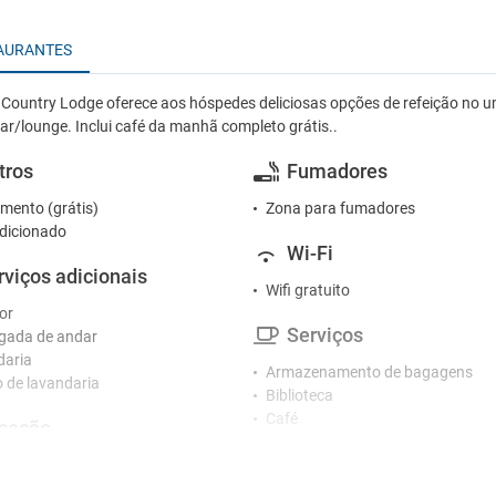
AURANTES
Country Lodge oferece aos hóspedes deliciosas opções de refeição no
r/lounge. Inclui café da manhã completo grátis..
tros
Fumadores
mento (grátis)
Zona para fumadores
dicionado
Wi-Fi
rviços adicionais
Wifi gratuito
or
Serviços
gada de andar
daria
Armazenamento de bagagens
o de lavandaria
Biblioteca
Café
ceção
Casa de banho pública
nários que falam vários idiomas
Centro de conferências
ão
Centro de negócios