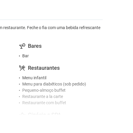
 um restaurante. Feche o fia com uma bebida refrescante
Bares
Bar
Restaurantes
Menu infantil
Menu para diabéticos (sob pedido)
Pequeno-almoço buffet
Restaurante a la carte
Restaurante com buffet
Ginásio e SPA
Massagens