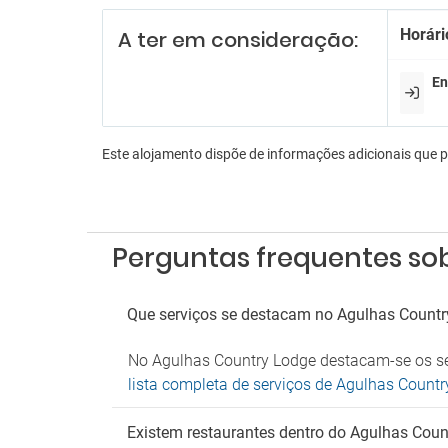
Serviç
Horári
A ter em consideração:
En
En
Aeróbi
Lojas 
Sala d
Sala d
Este alojamento dispõe de informações adicionais que 
Es
Estac
Parque
Perguntas frequentes so
An
Que serviços se destacam no Agulhas Count
Não ad
No Agulhas Country Lodge destacam-se os seg
lista completa de serviços de Agulhas Count
Existem restaurantes dentro do Agulhas Cou