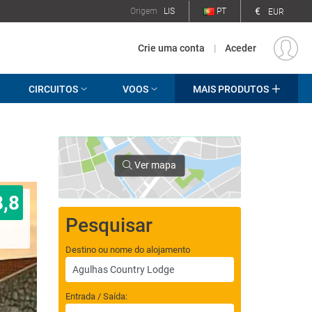
€
Origem
LIS
PT
EUR
Crie uma conta
|
Aceder
CIRCUITOS
VOOS
MAIS PRODUTOS
Ver mapa
8,8
Pesquisar
Destino ou nome do alojamento
Entrada / Saída: