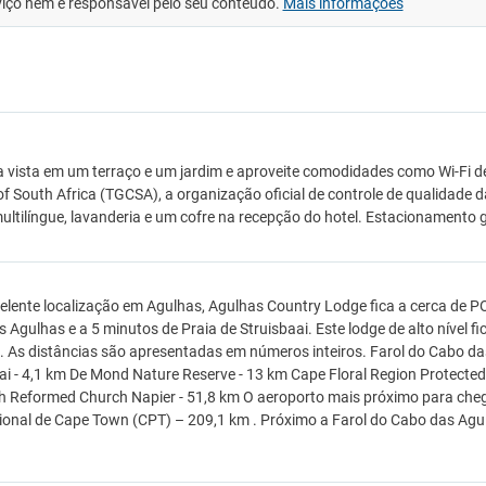
viço nem é responsável pelo seu conteúdo.
Mais informações
a vista em um terraço e um jardim e aproveite comodidades como Wi-Fi de
of South Africa (TGCSA), a organização oficial de controle de qualidade 
ultilíngue, lavanderia e um cofre na recepção do hotel. Estacionamento g
lente localização em Agulhas, Agulhas Country Lodge fica a cerca de 
 Agulhas e a 5 minutos de Praia de Struisbaai. Este lodge de alto nível 
. As distâncias são apresentadas em números inteiros. Farol do Cabo da
ai - 4,1 km De Mond Nature Reserve - 13 km Cape Floral Region Protect
 Reformed Church Napier - 51,8 km O aeroporto mais próximo para cheg
ional de Cape Town (CPT) – 209,1 km . Próximo a Farol do Cabo das Agu