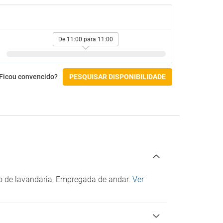
Atividades
Court de ténis
Mergulho
De 11:00 para 11:00
Snorkel
Acessibilidade
Ficou convencido?
PESQUISAR DISPONIBILIDADE
Não acessível por cadeira de rodas
Quarto acessível
Check-in/Check-out
ço de lavandaria, Empregada de andar.
Ver