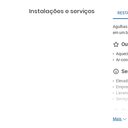
Instalações e serviços
REST
Agulhas 
em um ba
Ou
Aqueci
Ar-con
Se
Elevad
Empre
Lavan
Serviç
Re
Mais
Funcio
Receç