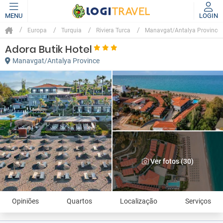
MENU
LOGIN
Europa
Turquia
Riviera Turca
Manavgat/Antalya Province
Adora Butik Hotel
Manavgat/Antalya Province
Ver fotos (30)
Opiniões
Quartos
Localização
Serviços