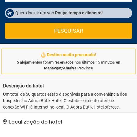
Quero incluir um voo
Poupe tempo e dinheiro!
PESQUISAR
Destino muito procurado!
5 alojamientos
foram reservados nos últimos 15 minutos
en
Manavgat/Antalya Province
Descrição do hotel
Um total de 50 quartos estão disponíveis para a conveniência dos
hóspedes no Adora Butik Hotel. O estabelecimento oferece
conexão Wi-Fi à Internet no local. O Adora Butik Hotel oferece
receção 24 horas para a conveniência dos hóspedes. O Adora
Butik Hotel não oferece berços mediante pedido. Uma taxa pode
Localização do hotel
ser cobrada por alguns serviços.