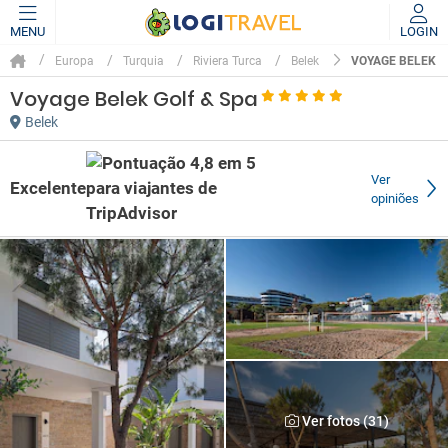
MENU
LOGIN
VOYAGE BELEK G
Europa
Turquia
Riviera Turca
Belek
Voyage Belek Golf & Spa
Belek
Ver
Excelente
opiniões
Ver fotos (31)