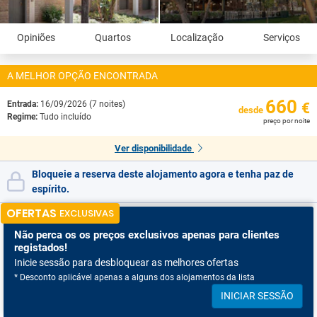
Opiniões
Quartos
Localização
Serviços
A MELHOR OPÇÃO ENCONTRADA
660
Entrada:
16/09/2026 (7 noites)
€
desde
Regime:
Tudo incluído
preço por noite
Ver disponibilidade
Bloqueie a reserva deste alojamento agora e tenha paz de
espírito.
OFERTAS
EXCLUSIVAS
Não perca os
os preços exclusivos apenas para clientes
registados!
Inicie sessão para desbloquear as melhores ofertas
* Desconto aplicável apenas a alguns dos alojamentos da lista
INICIAR SESSÃO