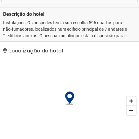
Descrição do hotel
Instalações: Os hóspedes têm à sua escolha 596 quartos para
não-fumadores, localizados num edifício principal de 7 andares e
2 edifícios anexos. O pessoal multilingue está à disposição para o
serviço de check-in e check-out na receção. Os hóspedes do hotel
são recebidos com uma bebida de boas-vindas. Objetos de valor
Localização do hotel
podem ser guardados em segurança no cofre. O acesso a wi-fi
(sem custos adicionais) está disponível no alojamento. O
estabelecimento conta com uma série de instalações e serviços
adaptados a pessoas com mobilidade reduzida. O hotel dispõe de
instalações adaptadas a cadeiras de rodas e de 8 elevadores.
Além de um supermercado, é possível encontrar outras lojas. As
instalações do alojamento contam com um bonito jardim e um
parque infantil. As instalações do estabelecimento incluem ainda
uma sala de televisão e uma sala de brinquedos. Os hóspedes que
viajem em viatura própria podem deixá-la no parque de
estacionamento do hotel (sem custos adicionais). Entre os
serviços adicionais há ainda um serviço de babysitting (mediante
pagamento), assistência médica, um serviço de transfer, serviço