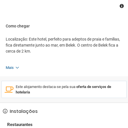
de quartos 24 horas mediante pagamento adicional, um serviço
de lavandaria, um cabeleireiro, uma lavandaria automática, um
médico do hotel e um shuttle próprio. Está disponível uma área de
negócios com máquina de fax e fotocopiadora. Palestras,
apresentações ou seminários podem ser realizados numa das 5
Como chegar
salas de conferências.
Localização: Este hotel, perfeito para adeptos de praia e famílias,
fica diretamente junto ao mar, em Belek. O centro de Belek fica a
cerca de 2 km.
Mais
Este alojamento destaca-se pela sua
oferta de serviços de
hotelaria
Instalações
Restaurantes