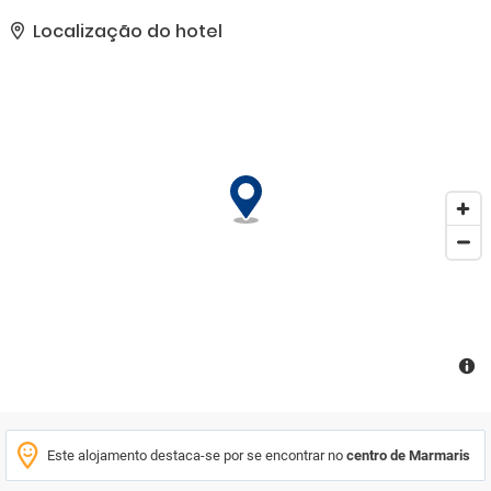
hóspedes no hotel incluem um lobby com receção 24 horas e
serviço de check-out, cofre e câmbio, sala de TV, café, bar,
Localização do hotel
restaurante e serviço de quartos. Os quartos dispõem de duas
camas individuais, casa de banho privativa com duche, telefone
de ligação direta, ar condicionado regulado individualmente e
varanda privativa. O hotel tem uma piscina exterior com piscina
infantil, bar de piscina e um terraço com espreguiçadeiras. Os
hóspedes também poderão jogar ténis de mesa ou alugar
espreguiçadeiras e guarda-sóis nas praias arenosas ou de seixos
próximas. Um buffet de pequeno-almoço é servido todas as
manhãs e os hóspedes podem selecionar o almoço e o jantar a
partir de menus fixos. O almoço também está disponível à la
carte.
Este alojamento destaca-se por se encontrar no
centro de Marmaris