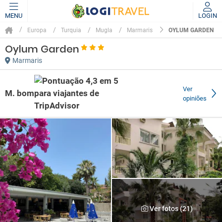
MENU
LOGIN
OYLUM GARDEN
Europa
Turquia
Mugla
Marmaris
Oylum Garden
Marmaris
Ver
M. bom
opiniões
Ver fotos (21)