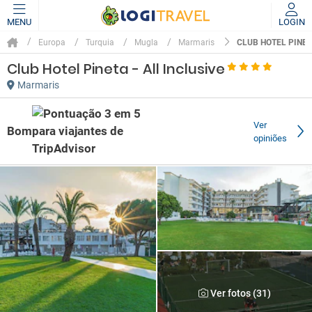
MENU
LOGIN
CLUB HOTEL PINET
Europa
Turquia
Mugla
Marmaris
Club Hotel Pineta - All Inclusive
Marmaris
Ver
Bom
opiniões
Ver fotos (31)