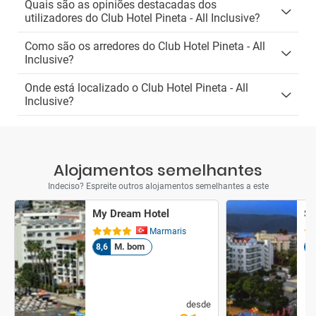
Quais são as opiniões destacadas dos
utilizadores do Club Hotel Pineta - All Inclusive?
Como são os arredores do Club Hotel Pineta - All
Inclusive?
Onde está localizado o Club Hotel Pineta - All
Inclusive?
Alojamentos semelhantes
Indeciso? Espreite outros alojamentos semelhantes a este
My Dream Hotel
Su
Marmaris
M. bom
8,6
5,
desde