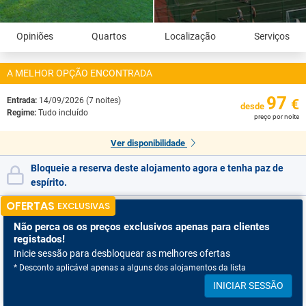
Opiniões
Quartos
Localização
Serviços
A MELHOR OPÇÃO ENCONTRADA
97
Entrada:
14/09/2026 (7 noites)
€
desde
Regime:
Tudo incluído
preço por noite
Ver disponibilidade
Bloqueie a reserva deste alojamento agora e tenha paz de
espírito.
OFERTAS
EXCLUSIVAS
Não perca os
os preços exclusivos apenas para clientes
registados!
Inicie sessão para desbloquear as melhores ofertas
* Desconto aplicável apenas a alguns dos alojamentos da lista
INICIAR SESSÃO