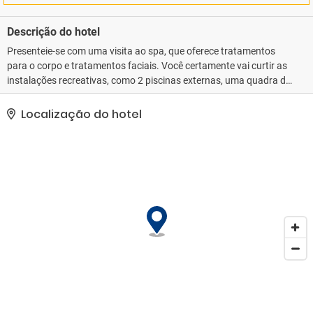
Descrição do hotel
Presenteie-se com uma visita ao spa, que oferece tratamentos
para o corpo e tratamentos faciais. Você certamente vai curtir as
instalações recreativas, como 2 piscinas externas, uma quadra de
tênis externa e uma sauna seca. Esta propriedade também
oferece serviço de babá (sobretaxa), loja de presentes/banca de
Localização do hotel
jornal e cabeleireiro. Com o traslado de cortesia fica fácil dar um
passeio na praia.. As comodidades presentes incluem um
computador, serviço de lavanderia e lavagem a seco e balcão de
recepção 24 horas. Propriedade oferece instalações para eventos,
como espaço para conferência e sala de reunião. Estacionamento
grátis sem manobrista está disponível no local..