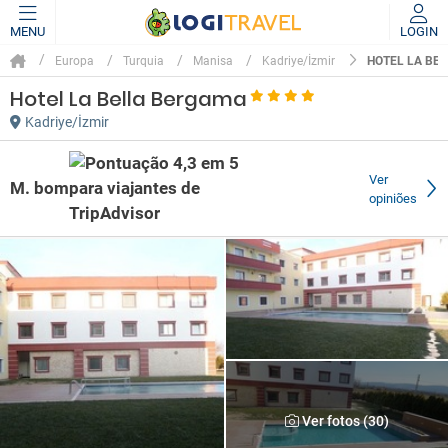
MENU
LOGIN
HOTEL LA BE
Europa
Turquia
Manisa
Kadriye/İzmir
Hotel La Bella Bergama
Kadriye/İzmir
Ver
M. bom
opiniões
Ver fotos (30)