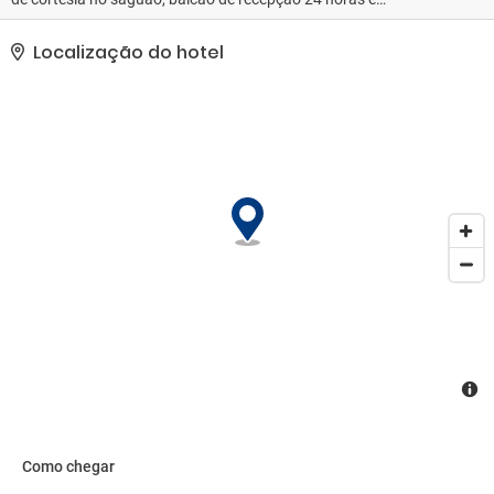
armazenamento para bagagem. Estacionamento grátis sem
manobrista está disponível no local..
Localização do hotel
Como chegar