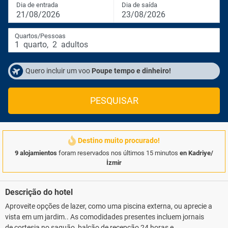
Dia de entrada
Dia de saída
21/08/2026
23/08/2026
Quartos/Pessoas
1
quarto
,
2
adultos
Quero incluir um voo
Poupe tempo e dinheiro!
PESQUISAR
Destino muito procurado!
9 alojamientos
foram reservados nos últimos 15 minutos
en Kadriye/
İzmir
Descrição do hotel
Aproveite opções de lazer, como uma piscina externa, ou aprecie a
vista em um jardim.. As comodidades presentes incluem jornais
de cortesia no saguão, balcão de recepção 24 horas e