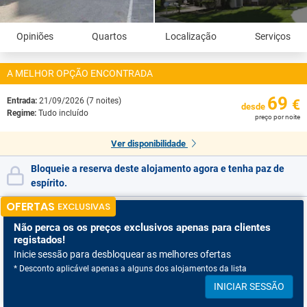
Opiniões
Quartos
Localização
Serviços
A MELHOR OPÇÃO ENCONTRADA
69
Entrada:
21/09/2026 (7 noites)
€
desde
Regime:
Tudo incluído
preço por noite
Ver disponibilidade
Bloqueie a reserva deste alojamento agora e tenha paz de
espírito.
OFERTAS
EXCLUSIVAS
Não perca os
os preços exclusivos apenas para clientes
registados!
Inicie sessão para desbloquear as melhores ofertas
* Desconto aplicável apenas a alguns dos alojamentos da lista
INICIAR SESSÃO