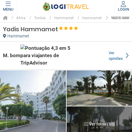
MENU
LOGIN
YADIS HAM
África
Tunísia
Hammamet
Hammamet
Yadis Hammamet
Hammamet
Ver
M. bom
opiniões
Ver fotos (31)