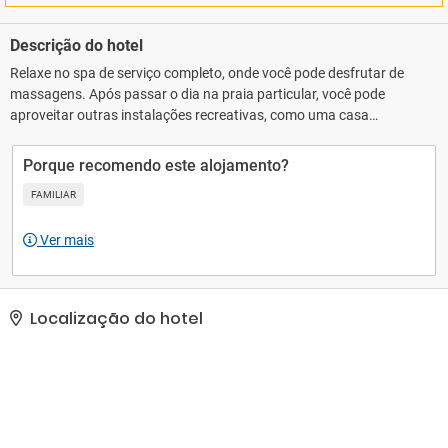
Descrição do hotel
Relaxe no spa de serviço completo, onde você pode desfrutar de
massagens. Após passar o dia na praia particular, você pode
aproveitar outras instalações recreativas, como uma casa
noturna e uma piscina interna. Este hotel também oferece Wi-Fi de
cortesia, serviços de concierge e sala de jogos.. As comodidades
Porque recomendo este alojamento?
presentes incluem serviço de lavanderia e lavagem a seco, balcão
FAMILIAR
de recepção 24 horas e equipe multilíngue. Mediante uma
sobretaxa, há serviço de traslado de/para o aeroporto (disponível
Ver mais
24 horas) e estacionamento grátis sem manobrista no local..
Localização do hotel