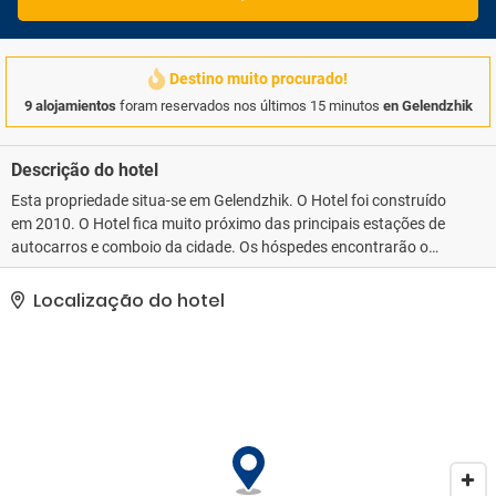
Destino muito procurado!
9 alojamientos
foram reservados nos últimos 15 minutos
en Gelendzhik
Descrição do hotel
Esta propriedade situa-se em Gelendzhik. O Hotel foi construído
em 2010. O Hotel fica muito próximo das principais estações de
autocarros e comboio da cidade. Os hóspedes encontrarão o
aeroporto a uma curta distância. A praia fica a apenas alguns
metros de distância do Hotel .
Localização do hotel