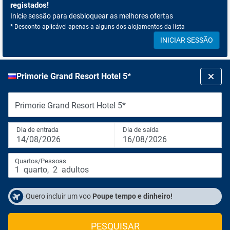
registados!
Inicie sessão para desbloquear as melhores ofertas
* Desconto aplicável apenas a alguns dos alojamentos da lista
INICIAR SESSÃO
Primorie Grand Resort Hotel 5*
Primorie Grand Resort Hotel 5*
Dia de entrada
Dia de saída
14/08/2026
16/08/2026
Quartos/Pessoas
1
quarto
,
2
adultos
Quero incluir um voo
Poupe tempo e dinheiro!
PESQUISAR