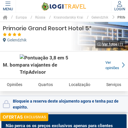
MENU
LOGIN
PRIMO
Europa
Rússia
Krasnodarskiy Krai
Gelendzhik
Primorie Grand Resort Hotel 5*
Gelendzhik
Ver fotos (1)
Ver
M. bom
opiniões
Opiniões
Quartos
Localização
Serviços
Bloqueie a reserva deste alojamento agora e tenha paz de
espírito.
OFERTAS
EXCLUSIVAS
Não perca os
os preços exclusivos apenas para clientes