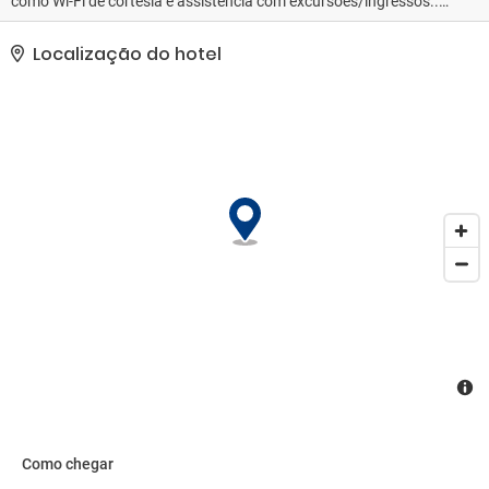
como Wi-Fi de cortesia e assistência com excursões/ingressos..
As comodidades presentes incluem serviço de lavanderia e
lavagem a seco, balcão de recepção 24 horas e armazenamento
Localização do hotel
para bagagem. Resort oferece instalações para eventos, como
espaço para conferência e salas de reunião. Os hóspedes podem
utilizar serviço de traslado de/para o aeroporto mediante uma
sobretaxa e estacionamento sem manobrista (sujeito a cobrança)
está disponível no local..
Como chegar