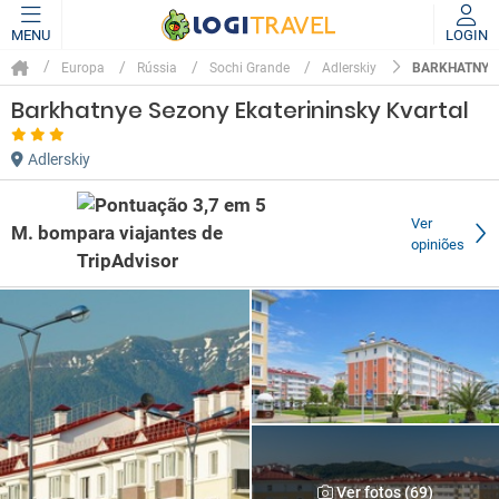
MENU
LOGIN
BARKHATNYE 
Europa
Rússia
Sochi Grande
Adlerskiy
Barkhatnye Sezony Ekaterininsky Kvartal
Adlerskiy
Ver
M. bom
opiniões
Ver fotos (69)