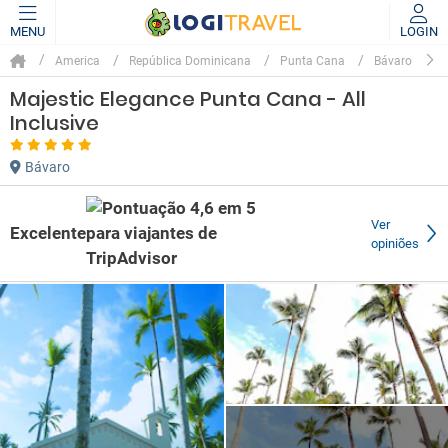
MENU
LOGIN
America
República Dominicana
Punta Cana
Bávaro
Majestic Elegance Punta Cana - All
Inclusive
Bávaro
Ver
Excelente
opiniões