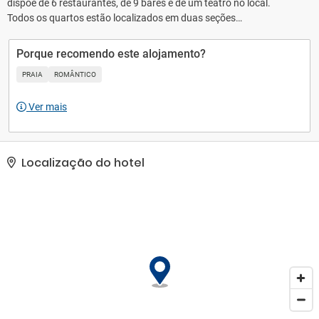
dispõe de 6 restaurantes, de 9 bares e de um teatro no local.
Todos os quartos estão localizados em duas seções
completamente diferentes: de um lado, a seção principal,
destinada a famílias, casais e grupos; Por outro lado, o Elegance
Porque recomendo este alojamento?
Club, uma residência exclusivamente para adultos para mais de
PRAIA
ROMÂNTICO
18 anos. Em ambas as seções, os hóspedes podem escolher entre
diferentes categorias de salas, dependendo dos seus gostos,
Ver mais
expectativas e requisitos.
Localização do hotel