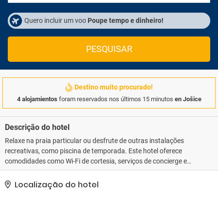
Quero incluir um voo
Poupe tempo e dinheiro!
PESQUISAR
Destino muito procurado!
4 alojamientos
foram reservados nos últimos 15 minutos
en Jošice
Descrição do hotel
Relaxe na praia particular ou desfrute de outras instalações
recreativas, como piscina de temporada. Este hotel oferece
comodidades como Wi-Fi de cortesia, serviços de concierge e
salão de recepção. Com o traslado de cortesia, fica fácil ir para a
praia.. As comodidades presentes incluem check-out expresso,
Localização do hotel
jornais de cortesia no saguão e serviço de lavanderia e lavagem a
seco. Mediante uma sobretaxa, há serviço de traslado de/para o
aeroporto (disponível 24 horas) e estacionamento grátis sem