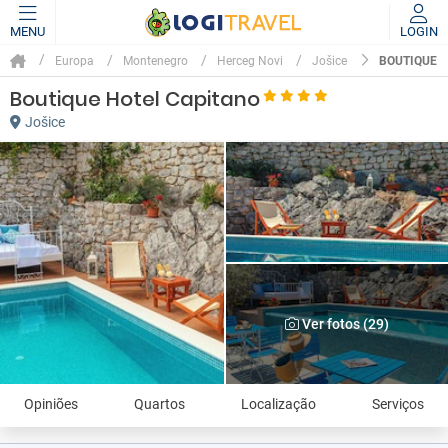
MENU
LOGIN
BOUTIQUE 
Europa
Montenegro
Herceg Novi
Jošice
Boutique Hotel Capitano
Jošice
Ver fotos (29)
Opiniões
Quartos
Localização
Serviços