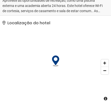
Aproveite as oportunidades de recreação, como uma piscina
externa e uma academia aberta 24 horas. Este hotel oferece Wi-Fi
de cortesia, serviços de casamento e sala de estar comum.. As
comodidades presentes incluem um business center 24 horas,
check-out expresso e balcão de recepção 24 horas. Hotel oferece
Localização do hotel
instalações para eventos, como um centro de conferências e
salas de reunião. Há serviço de traslado do aeroporto para o hotel
(disponível quando solicitado) de cortesia..