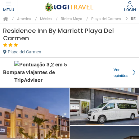
MENU
LOGIN
RES
America
México
Riviera Maya
Playa del Carmen
Residence Inn By Marriott Playa Del
Carmen
Playa del Carmen
Ver
Bom
opiniões