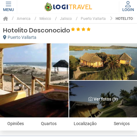
MENU
LOGIN
HOTELITO 
America
México
Jalisco
Puerto Vallarta
Hotelito Desconocido
Puerto Vallarta
Ver fotos (9)
Opiniões
Quartos
Localização
Serviços