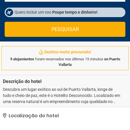
Quero incluir um voo
Poupe tempo e dinheiro!
PESQUISAR
Destino muito procurado!
9 alojamientos
foram reservados nos últimos 15 minutos
en Puerto
Vallarta
Descrição do hotel
Descubra um lugar exótico ao sul de Puerto Vallarta, longe de
tudo e cheio de paz, este é o Hotelito Desconocido. Localizado em
uma reserva natural é um empreendimento cuja qualidade no
atendimento e confortáveis instalações farão com que você tenha
uma estadia incrível É importante levar em consideração que os
Localização do hotel
alimentos terão um custo extra e deverão ser pagos no momento
do seu registro.