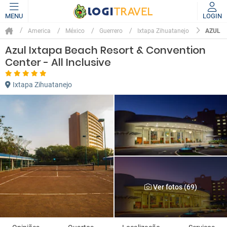
MENU
LOGIN
AZUL I
America
México
Guerrero
Ixtapa Zihuatanejo
Azul Ixtapa Beach Resort & Convention
Center - All Inclusive
Ixtapa Zihuatanejo
Ver fotos (69)