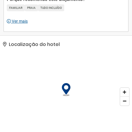
equipe multilíngue. Estacionamento grátis sem manobrista está
FAMILIAR
PRAIA
TUDO INCLUÍDO
disponível no local..
Ver mais
Localização do hotel