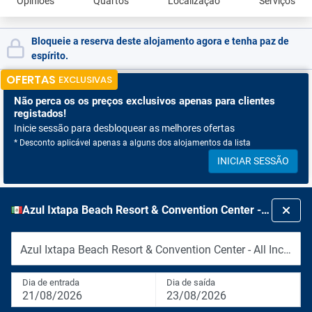
Opiniões
Quartos
Localização
Serviços
Bloqueie a reserva deste alojamento agora e tenha paz de
espírito.
OFERTAS
EXCLUSIVAS
Não perca os
os preços exclusivos apenas para clientes
registados!
Inicie sessão para desbloquear as melhores ofertas
* Desconto aplicável apenas a alguns dos alojamentos da lista
INICIAR SESSÃO
Azul Ixtapa Beach Resort & Convention Center - All Inclusive
Azul Ixtapa Beach Resort & Convention Center - All Inclusive
Dia de entrada
Dia de saída
21/08/2026
23/08/2026