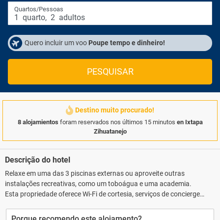
Quartos/Pessoas
1
quarto
,
2
adultos
Quero incluir um voo
Poupe tempo e dinheiro!
PESQUISAR
Destino muito procurado!
8 alojamientos
foram reservados nos últimos 15 minutos
en Ixtapa
Zihuatanejo
Descrição do hotel
Relaxe em uma das 3 piscinas externas ou aproveite outras
instalações recreativas, como um toboágua e uma academia.
Esta propriedade oferece Wi-Fi de cortesia, serviços de concierge e
sala de jogos.. As comodidades presentes incluem serviço de
lavanderia e lavagem a seco, balcão de recepção 24 horas e
Porque recomendo este alojamento?