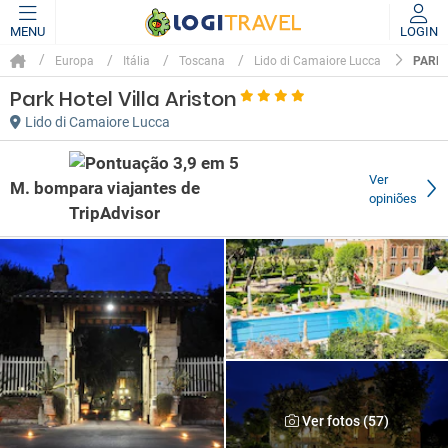
MENU
LOGIN
PARK 
Europa
Itália
Toscana
Lido di Camaiore Lucca
Park Hotel Villa Ariston
Lido di Camaiore Lucca
Ver
M. bom
opiniões
Ver fotos (57)