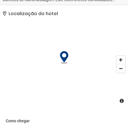
como Wi-Fi de cortesia, serviços de concierge e lojas no local..
Esta propriedade recebeu a classificação oficial por estrelas do
Localização do hotel
the local rating authority.. As comodidades presentes incluem um
business center, jornais de cortesia no saguão e serviço de
lavanderia e lavagem a seco. Mediante uma sobretaxa, há serviço
de traslado de/para o aeroporto (disponível 24 horas) e
estacionamento grátis sem manobrista no local..
Como chegar