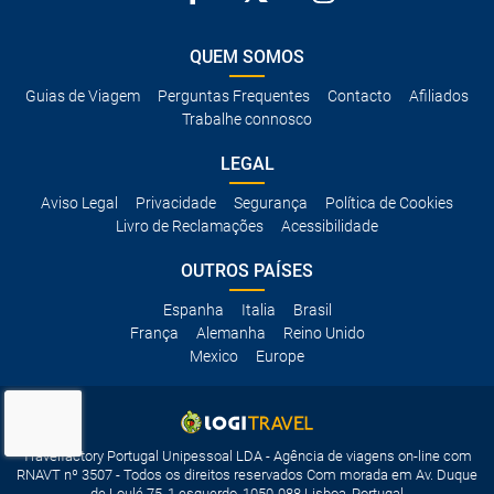
QUEM SOMOS
Guias de Viagem
Perguntas Frequentes
Contacto
Afiliados
Trabalhe connosco
LEGAL
Aviso Legal
Privacidade
Segurança
Política de Cookies
Livro de Reclamações
Acessibilidade
OUTROS PAÍSES
Espanha
Italia
Brasil
França
Alemanha
Reino Unido
Mexico
Europe
Travelfactory Portugal Unipessoal LDA - Agência de viagens on-line com
RNAVT nº 3507 - Todos os direitos reservados Com morada em Av. Duque
de Loulé 75, 1 esquerdo, 1050-088 Lisboa, Portugal