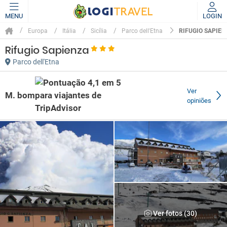
MENU
LOGIN
RIFUGIO SAPIEN
Europa
Itália
Sicília
Parco dell'Etna
Rifugio Sapienza
Parco dell'Etna
Ver
M. bom
opiniões
Ver fotos (30)