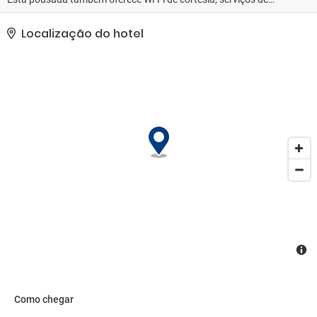
concierge e lojas no local.. As comodidades presentes incluem
armazenamento para bagagem, biblioteca e um cofre na
Localização do hotel
recepção do hotel. Mediante uma sobretaxa, há serviço de
traslado de/para o aeroporto (disponível quando solicitado) e
estacionamento grátis sem manobrista no local..
Como chegar