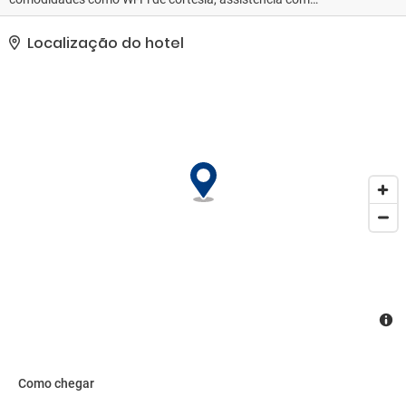
excursões/ingressos e área para piquenique.. Esta propriedade
recebeu a classificação oficial por estrelas do the local rating
Localização do hotel
authority.. As comodidades presentes incluem acesso grátis à
internet com fio, balcão de recepção 24 horas e equipe
multilíngue. Os hóspedes podem utilizar serviço de traslado
de/para o aeroporto mediante uma sobretaxa e estacionamento
grátis sem manobrista está disponível no local..
Como chegar