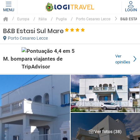
MENU
LOGIN
B&B ESTAS
Europa
Itália
Puglia
Porto Cesareo Lecce
B&B Estasi Sul Mare
Porto Cesareo Lecce
Ver
M. bom
opiniões
Ver fotos (38)