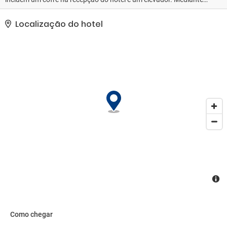
uma sobretaxa, há serviço de traslado de/para o aeroporto
(disponível 24 horas) e estacionamento grátis sem manobrista no
Localização do hotel
local..
Como chegar