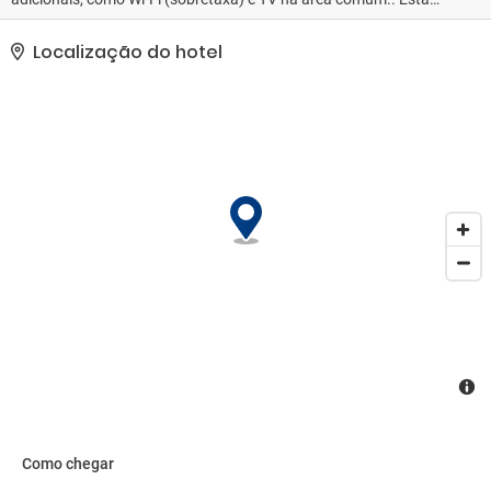
propriedade recebeu a classificação oficial por estrelas do the
local rating authority.. As comodidades presentes incluem um
Localização do hotel
business center, check-in expresso e check-out expresso.
Estacionamento grátis sem manobrista está disponível no local..
Como chegar