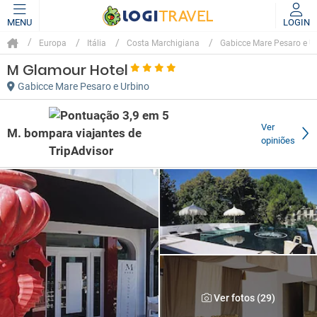
MENU
LOGIN
Europa
Itália
Costa Marchigiana
Gabicce Mare Pesaro e U
M Glamour Hotel
Gabicce Mare Pesaro e Urbino
Ver
M. bom
opiniões
Ver fotos (29)