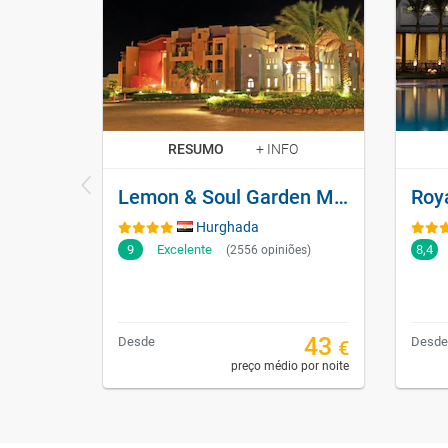
RESUMO
+ INFO
Lemon & Soul Garden Makadi
Hurghada
9
Excelente
8,4
(2556 opiniões)
43
Desde
Desde
€
preço médio por noite