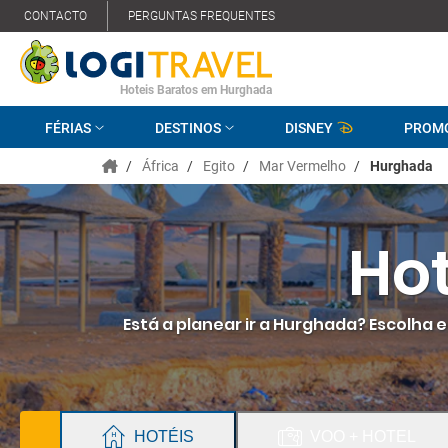
CONTACTO
PERGUNTAS FREQUENTES
Hoteis Baratos em Hurghada
FÉRIAS
DESTINOS
DISNEY
PROM
/
África
/
Egito
/
Mar Vermelho
/
Hurghada
Ho
Está a planear ir a Hurghada? Escolha