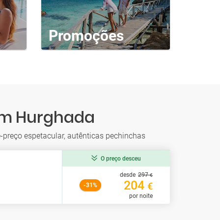
Promoções
 em Hurghada
-preço espetacular, autênticas pechinchas
O preço desceu
desde
297
€
204
€
-31%
por noite