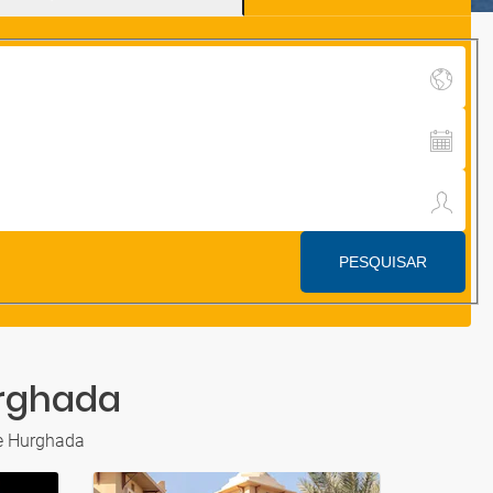
urghada
de Hurghada