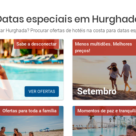
Datas especiais em Hurghad
ar Hurghada? Procurar ofertas de hotéis na costa para datas esp
Sabe a desconectar
Menos multidões. Melhores
preços!
Setembro
VER OFERTAS
Ofertas para toda a família
Momentos de paz e tranquil