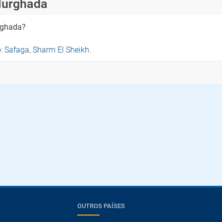
Hurghada
rghada?
o:
Safaga
,
Sharm El Sheikh
.
OUTROS PAÍSES