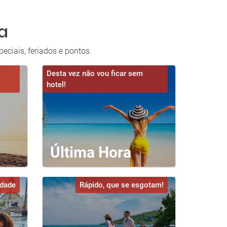
a
eciais, feriados e pontos.
Desta vez não vou ficar sem
hotel!
Última Hora
idade
Rápido, que se esgotam!