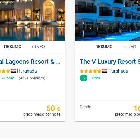
RESUMO
+ INFO
RESUMO
+ INFO
Royal Lagoons Resort & Aqua Park Families And Couples Only
Hurghada
Hurghada
M. bom
6
Bom
(4321 opiniões)
60
1
Desde
€
preço médio por noite
preço médio po