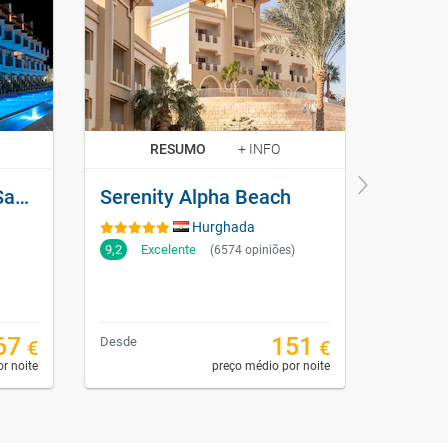
FAMILIAR
RESUMO
+ INFO
The V Luxury Resort Sahl Hasheesh
Serenity Alpha Beach
Hurghada
9,2
Excelente
8,6
M.
(6574 opiniões)
67
151
Desde
Desde
€
€
r noite
preço médio por noite