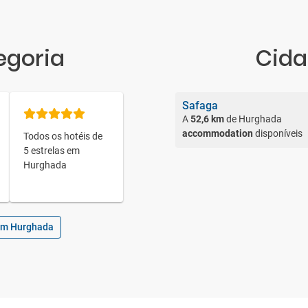
egoria
Cida
Safaga
A
52,6 km
de Hurghada
accommodation
disponíveis
Todos os hotéis de
5 estrelas em
Hurghada
 em Hurghada