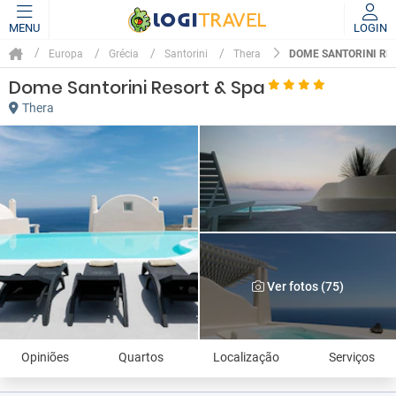
MENU
LOGIN
DOME SANTORINI RE
Europa
Grécia
Santorini
Thera
Dome Santorini Resort & Spa
Thera
Ver fotos (75)
Opiniões
Quartos
Localização
Serviços