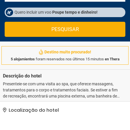
Quero incluir um voo
Poupe tempo e dinheiro!
PESQUISAR
Destino muito procurado!
5 alojamientos
foram reservados nos últimos 15 minutos
en Thera
Descrição do hotel
Presenteie-se com uma visita ao spa, que oferece massagens,
tratamentos para o corpo e tratamentos faciais. Se estiver a fim
de recreação, encontrará uma piscina externa, uma banheira de
hidromassagem e uma sauna seca. Este hotel em estilo
mediterrâneo ainda oferece Wi-Fi de cortesia, serviços de
Localização do hotel
concierge e cabeleireiro.. As comodidades presentes incluem um
business center, jornais de cortesia no saguão e serviço de
lavanderia e lavagem a seco. Hotel possui um espaço de 70