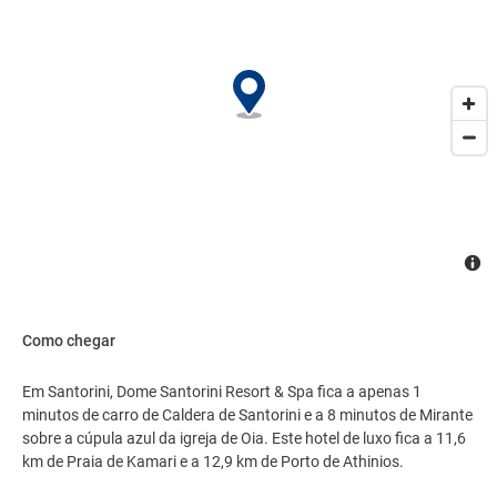
metros quadrados, contendo espaço para conferência e salas de
reunião, e é o local ideal para quem está planejando eventos em
Santorini. Mediante uma sobretaxa, os hóspedes podem utilizar
serviço de traslado de/para o aeroporto (disponível 24 horas) e
serviço de traslado de/para o terminal de balsa..
Como chegar
Em Santorini, Dome Santorini Resort & Spa fica a apenas 1
minutos de carro de Caldera de Santorini e a 8 minutos de Mirante
sobre a cúpula azul da igreja de Oia. Este hotel de luxo fica a 11,6
km de Praia de Kamari e a 12,9 km de Porto de Athinios.