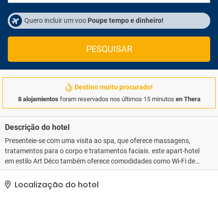
Quero incluir um voo
Poupe tempo e dinheiro!
PESQUISAR
Destino muito procurado!
8 alojamientos
foram reservados nos últimos 15 minutos
en Thera
Descrição do hotel
Presenteie-se com uma visita ao spa, que oferece massagens,
tratamentos para o corpo e tratamentos faciais. este apart-hotel
em estilo Art Déco também oferece comodidades como Wi-Fi de
cortesia, serviços de concierge e serviços de casamento. O
traslado (sobretaxa) leva você até a praia ou shopping center da
Localização do hotel
região.. As comodidades presentes incluem serviço de
limusine/carro disponível, check-in expresso e serviço de
lavanderia e lavagem a seco. Mediante uma sobretaxa, os