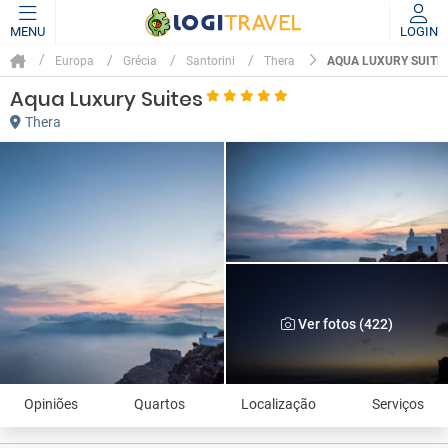
MENU
LOGIN
AQUA LUXURY SUITE
Europa
Grécia
Santorini
Thera
Aqua Luxury Suites
Thera
Ver fotos (422)
Opiniões
Quartos
Localização
Serviços