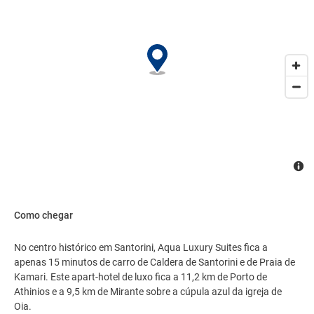
hóspedes podem utilizar serviço de traslado de/para o aeroporto
(disponível 24 horas) e serviço de traslado de/para o terminal de
balsa..
Como chegar
No centro histórico em Santorini, Aqua Luxury Suites fica a
apenas 15 minutos de carro de Caldera de Santorini e de Praia de
Kamari. Este apart-hotel de luxo fica a 11,2 km de Porto de
Athinios e a 9,5 km de Mirante sobre a cúpula azul da igreja de
Oia.