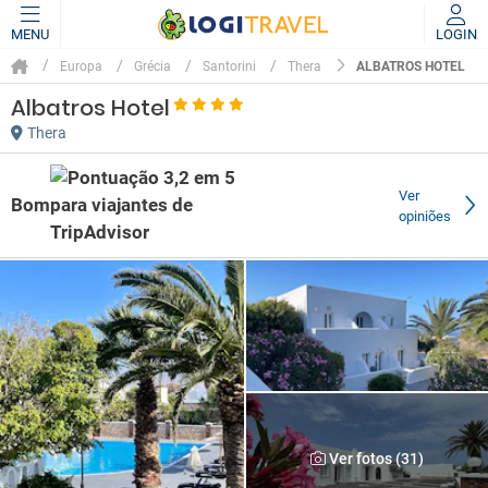
MENU
LOGIN
ALBATROS HOTEL
Europa
Grécia
Santorini
Thera
Albatros Hotel
Thera
Ver
Bom
opiniões
Ver fotos (31)