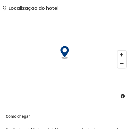
concierge e cabeleireiro.. As comodidades presentes incluem
acesso grátis à internet com fio, check-out expresso e balcão de
Localização do hotel
recepção 24 horas. Estacionamento grátis sem manobrista está
disponível no local..
Como chegar