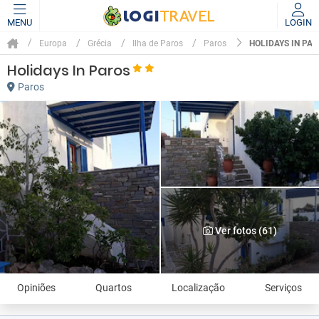
MENU
LOGIN
HOLIDAYS IN PA
Europa
Grécia
Ilha de Paros
Paros
Holidays In Paros
Paros
Ver fotos (61)
Opiniões
Quartos
Localização
Serviços