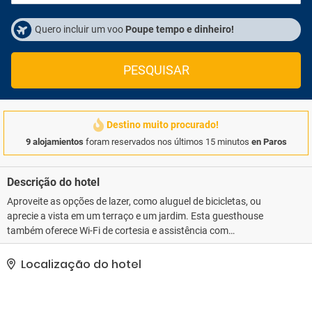
Quero incluir um voo
Poupe tempo e dinheiro!
PESQUISAR
Destino muito procurado!
9 alojamientos
foram reservados nos últimos 15 minutos
en Paros
Descrição do hotel
Aproveite as opções de lazer, como aluguel de bicicletas, ou
aprecie a vista em um terraço e um jardim. Esta guesthouse
também oferece Wi-Fi de cortesia e assistência com
excursões/ingressos.. As comodidades presentes incluem serviço
de lavanderia e lavagem a seco, armazenamento para bagagem e
Localização do hotel
lavanderia. Há serviço de traslado de/para o aeroporto
(disponível 24 horas) de cortesia..