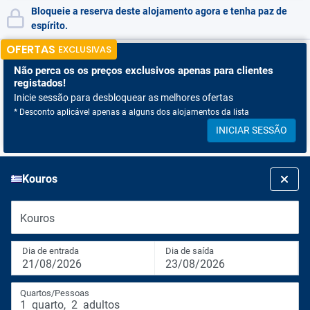
Bloqueie a reserva deste alojamento agora e tenha paz de
espírito.
OFERTAS
EXCLUSIVAS
Não perca os
os preços exclusivos apenas para clientes
registados!
Inicie sessão para desbloquear as melhores ofertas
* Desconto aplicável apenas a alguns dos alojamentos da lista
INICIAR SESSÃO
Kouros
Kouros
Dia de entrada
Dia de saída
21/08/2026
23/08/2026
Quartos/Pessoas
1
quarto
,
2
adultos