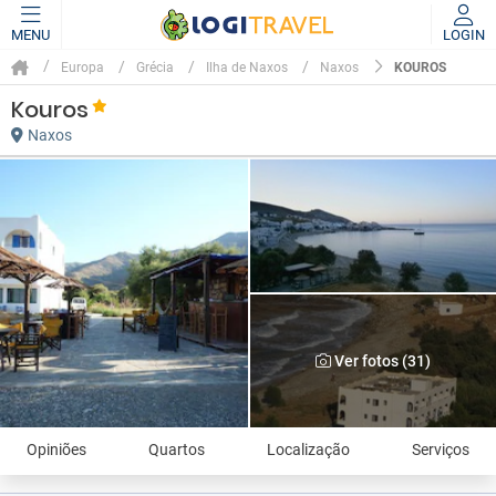
MENU
LOGIN
KOUROS
Europa
Grécia
Ilha de Naxos
Naxos
Kouros
Naxos
Ver fotos (31)
Opiniões
Quartos
Localização
Serviços