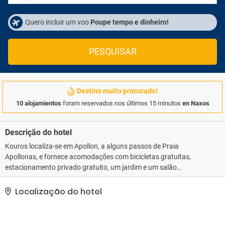
Quero incluir um voo
Poupe tempo e dinheiro!
PESQUISAR
Destino muito procurado!
10 alojamientos
foram reservados nos últimos 15 minutos
en Naxos
Descrição do hotel
Kouros localiza-se em Apollon, a alguns passos de Praia
Apollonas, e fornece acomodações com bicicletas gratuitas,
estacionamento privado gratuito, um jardim e um salão
partilhado. Este hotel de 1 estrela dispõe de acesso Wi-Fi gratuito,
um terraço e um bar. Os hóspedes podem desfrutar de uma
Localização do hotel
bebida no snack-bar. No alojamento, todos os quartos têm
dispõem de ar condicionado, roupeiro, televisão, casa de banho
privativa, roupa de cama, toalhas e varanda com vista da