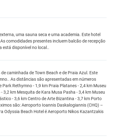
 externa, uma sauna seca e uma academia. Este hotel
.. As comodidades presentes incluem balcão de recepção
está disponível no local..
s de caminhada de Town Beach e de Praia Azul. Este
thymno.. As distâncias são apresentadas em números
orse Park Rethymno - 1,9 km Praia Platanes - 2,4 km Museu
o - 3,2 km Mesquita de Kara Musa Pasha - 3,4 km Museu
stico - 3,6 km Centro de Arte Bizantina - 3,7 km Porto
óximos são: Aeroporto Ioannis Daskalogiannis (CHQ) –
ra Odyssia Beach Hotel é Aeroporto Nikos Kazantzakis