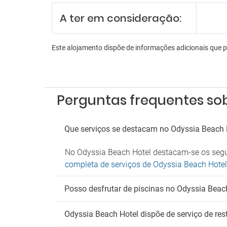
Bilhar
Lojas 
A ter em consideração:
Sala d
Es
Este alojamento dispõe de informações adicionais que 
Estac
Parque
Fu
Perguntas frequentes so
Zona 
Wi
Que serviços se destacam no Odyssia Beach 
Wi-Fi 
No Odyssia Beach Hotel destacam-se os seguin
completa de serviços de Odyssia Beach Hotel
Posso desfrutar de piscinas no Odyssia Beac
Odyssia Beach Hotel dispõe de serviço de res