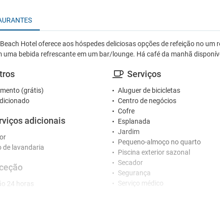
AURANTES
Beach Hotel oferece aos hóspedes deliciosas opções de refeição no um
m uma bebida refrescante em um bar/lounge. Há café da manhã disponí
tros
Serviços
mento (grátis)
Aluguer de bicicletas
dicionado
Centro de negócios
Cofre
rviços adicionais
Esplanada
Jardim
or
Pequeno-almoço no quarto
o de lavandaria
Piscina exterior sazonal
Secador
ceção
Segurança
Serviço médico
o 24 horas
Varanda
tretenimento
Crianças