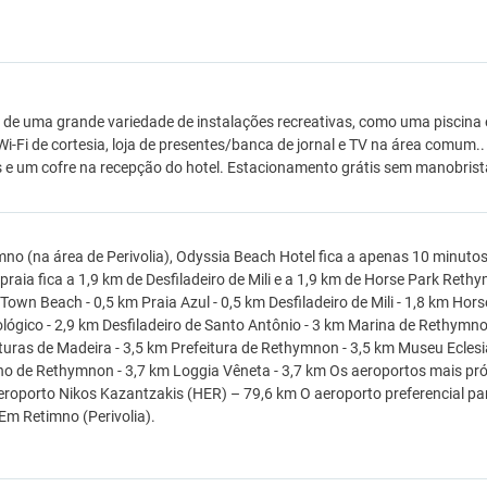
 de uma grande variedade de instalações recreativas, como uma piscina
Wi-Fi de cortesia, loja de presentes/banca de jornal e TV na área comum
 e um cofre na recepção do hotel. Estacionamento grátis sem manobrista 
no (na área de Perivolia), Odyssia Beach Hotel fica a apenas 10 minuto
 praia fica a 1,9 km de Desfiladeiro de Mili e a 1,9 km de Horse Park Re
. Town Beach - 0,5 km Praia Azul - 0,5 km Desfiladeiro de Mili - 1,8 km H
lógico - 2,9 km Desfiladeiro de Santo Antônio - 3 km Marina de Rethymn
turas de Madeira - 3,5 km Prefeitura de Rethymnon - 3,5 km Museu Eclesiá
o de Rethymnon - 3,7 km Loggia Vêneta - 3,7 km Os aeroportos mais pr
roporto Nikos Kazantzakis (HER) – 79,6 km O aeroporto preferencial pa
 Em Retimno (Perivolia).