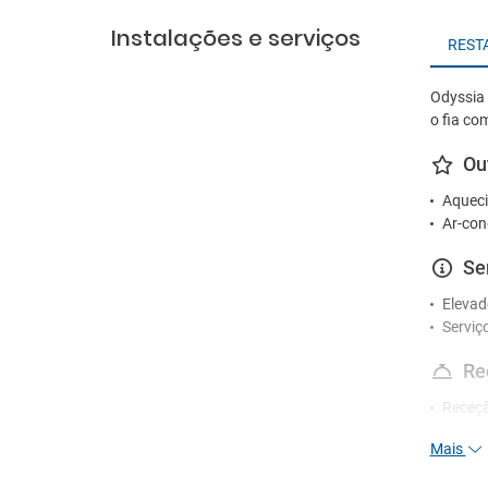
Instalações e serviços
REST
Odyssia 
o fia co
Ou
Aqueci
Ar-con
Se
Elevad
Serviç
Re
Receçã
Mais
En