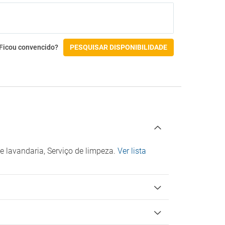
Pingue-pongue
Vólei de praia
Acessibilidade
Ficou convencido?
PESQUISAR DISPONIBILIDADE
Acesso por cadeira de rodas
Check-in/Check-out
e lavandaria, Serviço de limpeza.
Ver lista