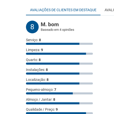
AVALIAÇÕES DE CLIENTES EM DESTAQUE
AVAL
M. bom
8
Baseado em 4 opiniões
Serviço:
8
Limpeza:
9
Quarto:
8
Instalações:
8
Localização:
8
Pequeno-almoço:
7
Almoço / Jantar:
8
Qualidade / Preço:
9