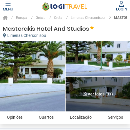
MENU
LOGIN
MASTORA
Europa
Grécia
Creta
Limenas Chersonisou
Mastorakis Hotel And Studios
Limenas Chersonisou
Ver fotos (31)
Opiniões
Quartos
Localização
Serviços