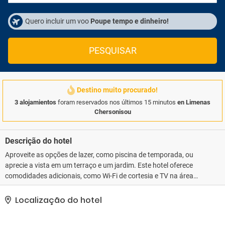
Quero incluir um voo
Poupe tempo e dinheiro!
PESQUISAR
Destino muito procurado!
3 alojamientos
foram reservados nos últimos 15 minutos
en Limenas
Chersonisou
Descrição do hotel
Aproveite as opções de lazer, como piscina de temporada, ou
aprecie a vista em um terraço e um jardim. Este hotel oferece
comodidades adicionais, como Wi-Fi de cortesia e TV na área
comum.. As comodidades presentes incluem armazenamento
para bagagem, lavanderia e um cofre na recepção do hotel.
Localização do hotel
Estacionamento grátis sem manobrista está disponível no local..