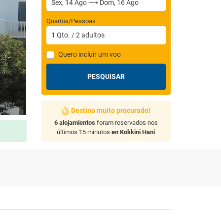
Quartos/Pessoas
1
Qto.
/
2
adultos
Quero incluir um voo
PESQUISAR
Destino muito procurado!
6 alojamientos
foram reservados nos
últimos 15 minutos
en Kokkini Hani