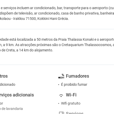
e serviços incluem ar condicionado, bar, transporte para o aeroporto (cus
dispõem de televisão, ar condicionado, casa de banho privativa, banheir
kolaou - Irakliou 71500, Kokkini Hani Grécia.
edade está localizada a 50 metros da Praia Thalassa Konaki e o aeroport
n, a 9 km. As atracções próximas são o Cretaquarium Thalassocosmos, a
o de Creta, a 14 km do alojamento.
tros
Fumadores
dicionado
É proibido fumar
rviços adicionais
Wi-Fi
or
Wifi gratuito
o de lavandaria
Serviços