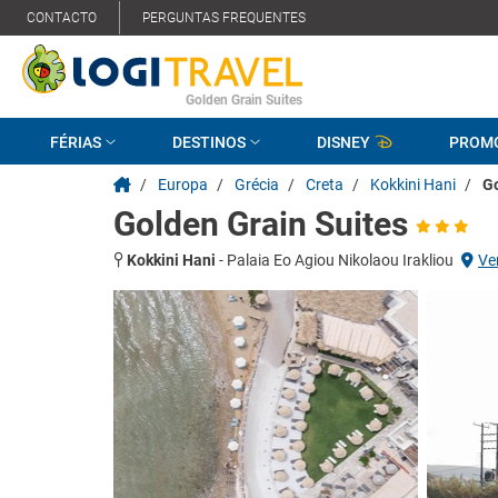
CONTACTO
PERGUNTAS FREQUENTES
Golden Grain Suites
FÉRIAS
DESTINOS
DISNEY
PROM
/
Europa
/
Grécia
/
Creta
/
Kokkini Hani
/
Go
Golden Grain Suites
Kokkini Hani
-
Palaia Eo Agiou Nikolaou Irakliou
Ve