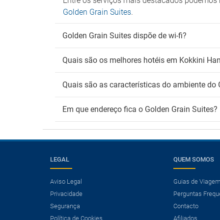
Entre os serviços mais destacados podemos m
Golden Grain Suites
.
Golden Grain Suites dispõe de wi-fi?
Quais são os melhores hotéis em Kokkini Han
Quais são as características do ambiente do 
Em que endereço fica o Golden Grain Suites?
LEGAL
QUEM SOMOS
Aviso Legal
Guias de Viage
Privacidade
Perguntas Frequ
×
Segurança
Contacto
Precisa de um voo?
Política de Cookies
Afiliados