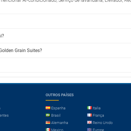
encionar Ar-condicionado, Serviço de lavandaria, Elevador, R
i?
Golden Grain Suites?
OUTROS PAÍSES
m
Espanha
Italia
entes
Brasil
França
Alemanha
Reino Unido
Mexico
Europe