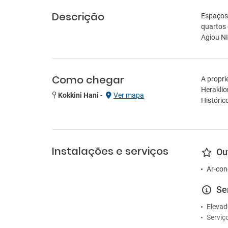
Descrição
Espaços 
quartos 
Agiou NI
Como chegar
A propri
Heraklio
Kokkini Hani
-
Ver mapa
Históric
Instalações e serviços
Ou
Ar-con
Se
Elevad
Serviç