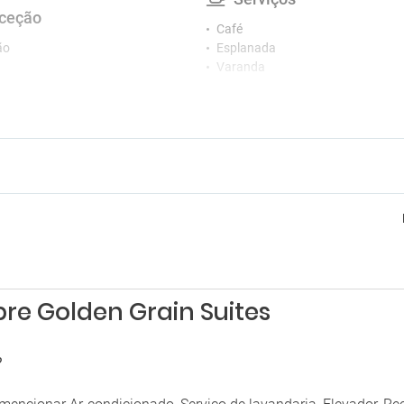
ceção
Café
ão
Esplanada
Varanda
re Golden Grain Suites
?