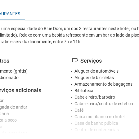
AURANTES
 uma especialidade do Blue Door, um dos 3 restaurantes neste hotel, ou ho
o limitado). Relaxe com uma bebida refrescante em um bar ao lado da pisc
átis é servido diariamente, entre 7h e 11h.
tros
Serviços
mento (grátis)
Aluguer de automóveis
dicionado
Aluguer de bicicletas
Armazenamento de bagagens
rviços adicionais
Biblioteca
Cabeleireiro/barbeiro
or
Cabeleireiro/centro de estética
gada de andar
Café
daria
Caixa multibanco no hotel
a a seco
Casa de banho pública
or
Centro de conferências
o de lavandaria
Centro de negócios