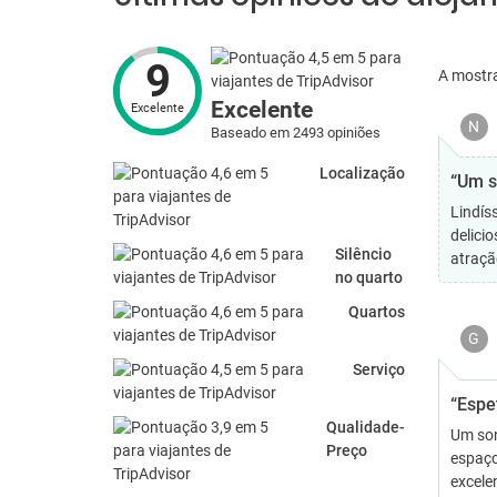
9
A mostr
Excelente
Excelente
N
Baseado em 2493 opiniões
Localização
“Um s
Lindís
delici
Silêncio
atração
no quarto
Quartos
G
Serviço
“Espe
Qualidade-
Um son
Preço
espaço
excele