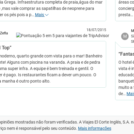
ria Grega. Infraestrutura completa de praia,água do mar
áreas c
 ,mas vale comprar as sapatilhas de neoprene para
concierg
er os pés pois a p…
Mais
presta
18/07/2015
M
Zefla
M
S
S
l Top”
“Fantas
moderno, quarto grande com vista para o mar! Banheiro
nte! Alguns com piscina na varanda. A praia e de pedra
O hotel 
uma super infra. A equipe é bem treinada e gentil. O
vista é 
er é pago. Is restaurantes ficam a dever um pouco. O
educado
a manha é outro ponto alto.
banquet
muito a
de…
Mai
opiniões mostradas não foram verificadas. A Viajes El Corte Inglés, S.A.
viço nem é responsável pelo seu conteúdo.
Mais informações