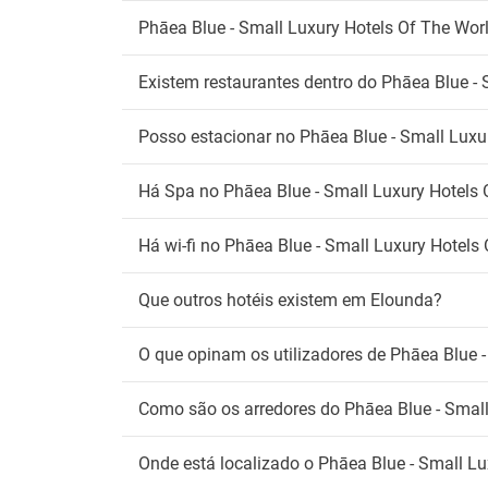
Phāea Blue - Small Luxury Hotels Of The Worl
An
Admite
Existem restaurantes dentro do Phāea Blue -
Fu
Posso estacionar no Phāea Blue - Small Luxu
Deteto
Zona 
Há Spa no Phāea Blue - Small Luxury Hotels 
Wi
Há wi-fi no Phāea Blue - Small Luxury Hotels
Wifi gr
Que outros hotéis existem em Elounda?
O que opinam os utilizadores de Phāea Blue 
Como são os arredores do Phāea Blue - Small
Onde está localizado o Phāea Blue - Small L