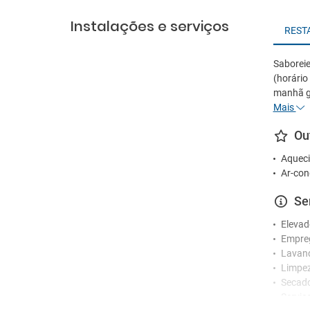
Instalações e serviços
REST
Saboreie
(horári
manhã gr
Mais
Ou
Aqueci
Ar-con
Se
Elevad
Empre
Lavan
Limpez
Secad
Serviç