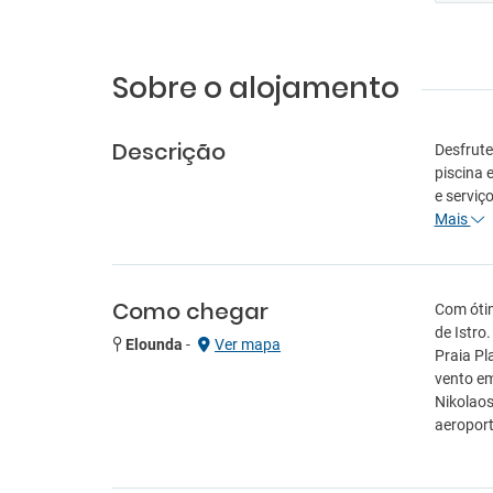
Sobre o alojamento
Descrição
Desfrute
piscina 
e serviç
Mais
Como chegar
Com ótim
de Istro
Elounda
-
Ver mapa
Praia Pl
vento em
Nikolaos
aeroport