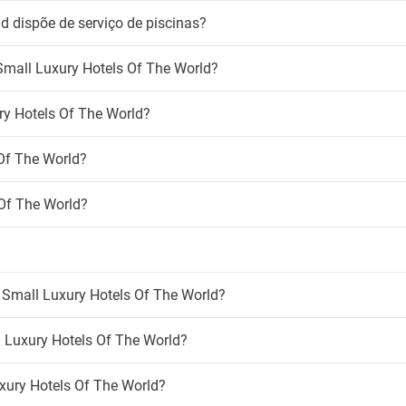
Tábua para calças
d dispõe de serviço de piscinas?
imais de estimação
Varanda
Venda de entradas
 animais de estimação
Venda de excursões
 Small Luxury Hotels Of The World?
Área de piquenique
madores
ry Hotels Of The World?
Crianças
r de fumo
para fumadores
Animação infantil
Of The World?
Clube infantil
-Fi
Creche
 Of The World?
Parque infantil
atuito
Serviço de babysitting
Área infantil
- Small Luxury Hotels Of The World?
 Luxury Hotels Of The World?
uxury Hotels Of The World?