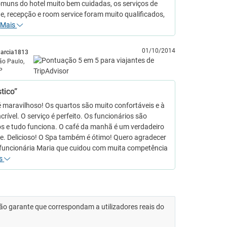
omuns do hotel muito bem cuidadas, os serviços de
e, recepção e room service foram muito qualificados,
…
Mais
01/10/2014
arcia1813
ão Paulo,
P
tico”
é maravilhoso! Os quartos são muito confortáveis e à
incrível. O serviço é perfeito. Os funcionários são
s e tudo funciona. O café da manhã é um verdadeiro
e. Delicioso! O Spa também é ótimo! Quero agradecer
 funcionária Maria que cuidou com muita competência
s
 não garante que correspondam a utilizadores reais do