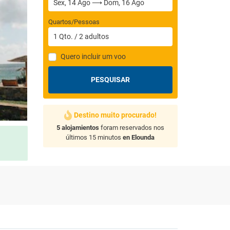
Quartos/Pessoas
1
Qto.
/
2
adultos
Quero incluir um voo
PESQUISAR
Destino muito procurado!
5 alojamientos
foram reservados nos
últimos 15 minutos
en Elounda