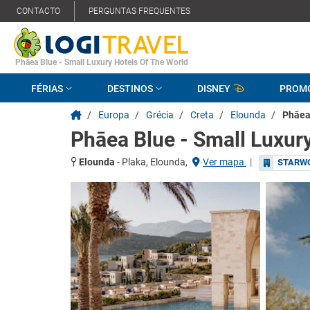
CONTACTO
PERGUNTAS FREQUENTES
Phāea Blue - Small Luxury Hotels Of The World
FÉRIAS
DESTINOS
DISNEY
PROM
/
Europa
/
Grécia
/
Creta
/
Elounda
/
Phāea 
Phāea Blue - Small Luxur
Elounda
-
Plaka, Elounda,
Ver mapa
|
STARW