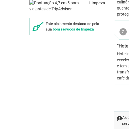
culiná
Limpeza
quente
proteg
Este alojamento destaca-se pela
sua
bom serviços de limpeza
Z
“Hote
Hotel 
excele
e tem 
transf
café d
As 
ser