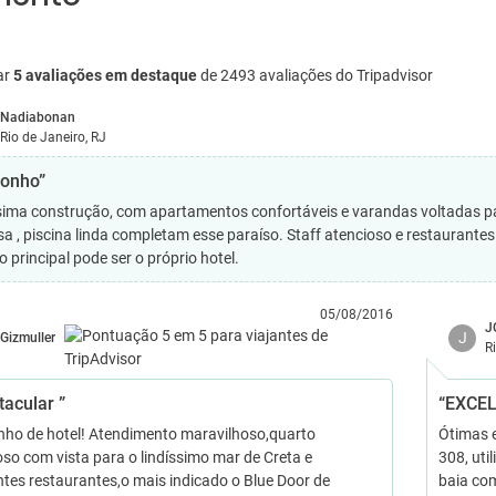
ar
5 avaliações em destaque
de 2493 avaliações do Tripadvisor
Nadiabonan
Rio de Janeiro, RJ
onho”
sima construção, com apartamentos confortáveis e varandas voltadas para
osa , piscina linda completam esse paraíso. Staff atencioso e restauran
 principal pode ser o próprio hotel.
05/08/2016
J
J
Gizmuller
R
tacular ”
“EXCE
ho de hotel! Atendimento maravilhoso,quarto
Ótimas 
so com vista para o lindíssimo mar de Creta e
308, uti
ntes restaurantes,o mais indicado o Blue Door de
baia com