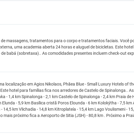
 de massagens, tratamentos para o corpo e tratamentos faciais. Você po
externa, uma academia aberta 24 horas e aluguel de bicicletas. Este hotel
o de babá (sobretaxa).. As comodidades presentes incluem check-out expr
a localização em Agios Nikolaos, Phāea Blue - Small Luxury Hotels of the
. Este hotel para famílias fica nos arredores de Castelo de Spinalonga.. 
aka - 1,4 km Spinalonga - 2,1 km Castelo de Spinalonga - 2,4 km Praia de 
 Elunda - 5,9 km Basílica cristã Poros Elounda - 6 km Kolokýtha - 7,5 
 - 14,5 km Vlichadia - 14,8 km Kitroplateía - 15,4 km Lago Voulismeni - 
o mais próximo fica a Aeroporto de Sitia (JSH) - 80,8 km . Próximo a Prai