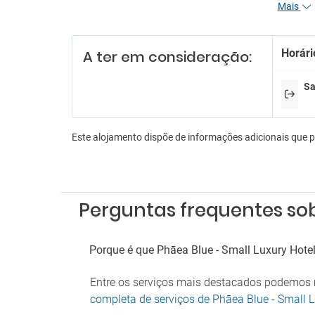
Mais
Re
Funcio
Horári
A ter em consideração:
Receçã
Serviç
Serviç
Sa
En
Aeróbi
Este alojamento dispõe de informações adicionais que 
Bilhar
Livros
Lojas 
Sala d
Perguntas frequentes sob
Es
Estac
Porque é que Phāea Blue - Small Luxury Hote
Parque de estacionamento gratuito
próximo
Entre os serviços mais destacados podemos m
Parque
completa de serviços de Phāea Blue - Small 
Serviç