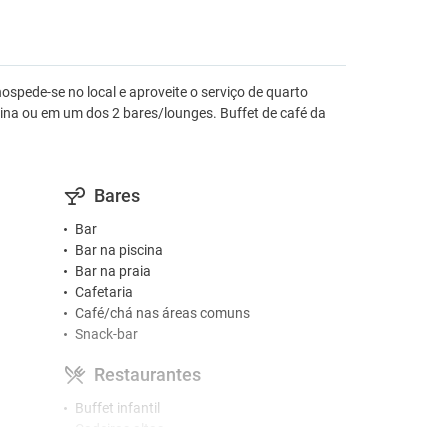
spede-se no local e aproveite o serviço de quarto
ina ou em um dos 2 bares/lounges. Buffet de café da
Bares
Bar
Bar na piscina
Bar na praia
Cafetaria
Café/chá nas áreas comuns
Snack-bar
Restaurantes
Buffet infantil
Cadeiras altas