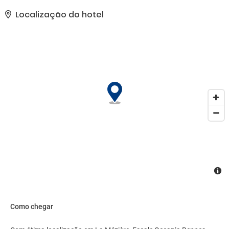
banquetes.. Esta propriedade recebeu sua classificação oficial de
estrelas da Agência de Desenvolvimento de Turismo da França, a
Localização do hotel
ATOUT France.. As comodidades presentes incluem check-in
expresso, check-out expresso e jornais de cortesia no saguão..
Como chegar