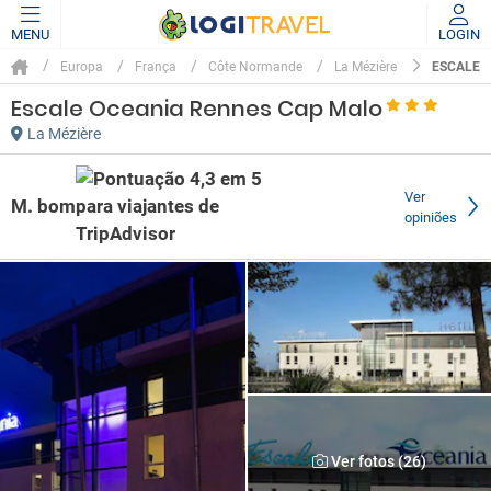
MENU
LOGIN
ESCALE 
Europa
França
Côte Normande
La Mézière
Escale Oceania Rennes Cap Malo
La Mézière
Ver
M. bom
opiniões
Ver fotos (26)