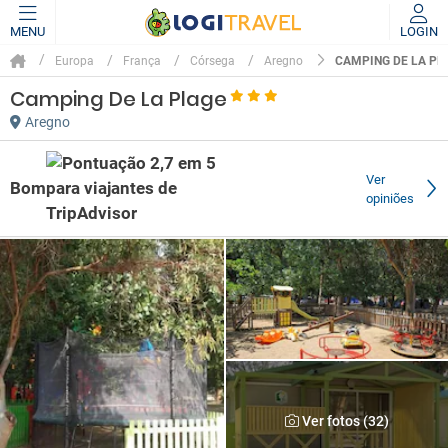
MENU
LOGIN
CAMPING DE LA PL
Europa
França
Córsega
Aregno
Camping De La Plage
Aregno
Ver
Bom
opiniões
Ver fotos (32)