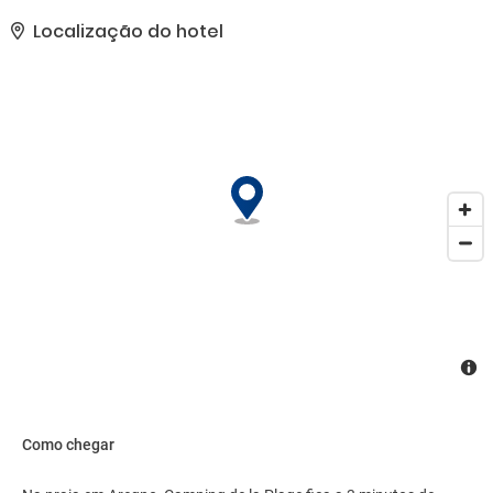
piquenique.. As comodidades presentes incluem jornais de
cortesia no saguão, balcão de recepção 24 horas e lavanderia.
Localização do hotel
Estacionamento grátis sem manobrista está disponível no local..
Como chegar