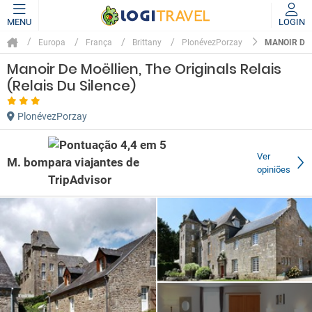
MENU
LOGIN
MANOIR DE 
Europa
França
Brittany
PlonévezPorzay
Manoir De Moëllien, The Originals Relais
(Relais Du Silence)
PlonévezPorzay
Ver
M. bom
opiniões