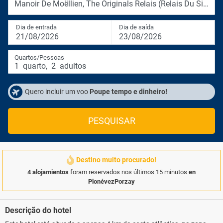
Manoir De Moëllien, The Originals Relais (Relais Du Silence
Dia de entrada
Dia de saída
21/08/2026
23/08/2026
Quartos/Pessoas
1
quarto
,
2
adultos
Quero incluir um voo
Poupe tempo e dinheiro!
PESQUISAR
Destino muito procurado!
4 alojamientos
foram reservados nos últimos 15 minutos
en
PlonévezPorzay
Descrição do hotel