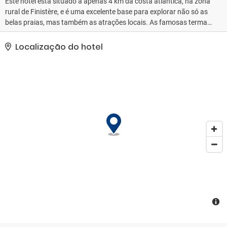
Este hotel está situado a apenas 4 km da costa atlântica, na zona
rural de Finistère, e é uma excelente base para explorar não só as
belas praias, mas também as atrações locais. As famosas termas
de Douarnenez ficam a 12 km do hotel e as lojas de faiança de
Guimper, populares entre os turistas na área, ficam a 20 km de
Localização do hotel
distância. A fachada encantadora, situada em meio a vegetação
fresca, reflete-se no belo interior tradicional, com vigas expostas,
móveis de madeira e padrões intemporais. Após um dia de
passeios turísticos e diversão, os hóspedes podem relaxar com
um livro na biblioteca imponente, mas acolhedora, e saborear as
receitas locais no restaurante do hotel. Taxa municipal local: 1, 10
EUR