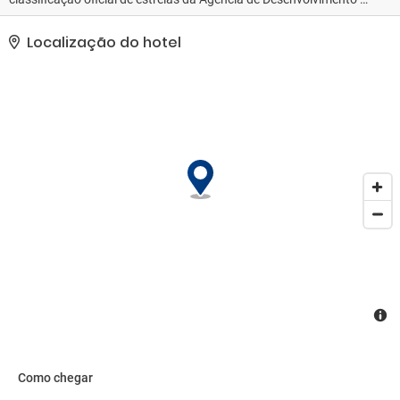
Turismo da França, a ATOUT France.. As comodidades presentes
incluem jornais de cortesia no saguão, equipe multilíngue e
Localização do hotel
armazenamento para bagagem. Estacionamento grátis sem
manobrista está disponível no local..
Como chegar