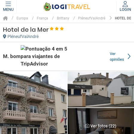
MENU
LOGIN
HOTEL DE 
Europa
França
Brittany
PléneufValAndré
Hotel de la Mer
PléneufValAndré
Ver
M. bom
opiniões
Ver fotos (22)