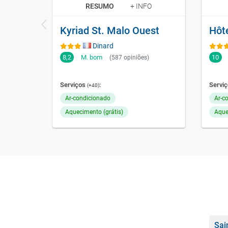
RESUMO
+ INFO
Kyriad St. Malo Ouest
Dinard
8,2
M. bom
10
(587 opiniões)
Serviços
:
Servi
(+40)
Ar-condicionado
Ar-c
Aquecimento (grátis)
Aque
Sai