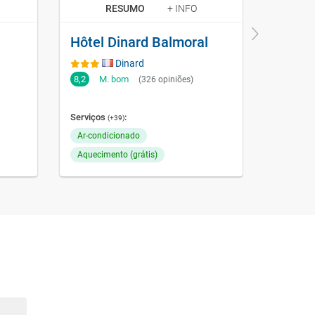
RESUMO
+ INFO
Hôtel Dinard Balmoral
Dinard
8,2
M. bom
9
Ex
(326 opiniões)
Serviços
:
Serviços
(+39)
Ar-condicionado
Ar-cond
Aquecimento (grátis)
Aquecime