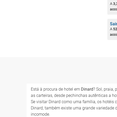
A
3,
acc
Sai
A
52
acc
Está à procura de hotel em
Dinard
? Sol, praia
as carteiras, desde pechinchas autênticas a hot
Se visitar Dinard como uma família, os hotéis 
Dinard, também existe uma grande variedade d
incomode.