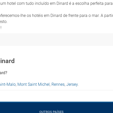
um hotel com tudo incluído em Dinard é a escolha perfeita para
, oferecemos-lhe os hotéis em Dinard de frente para o mar. A part
esto.
!
inard
ard?
aint-Malo
,
Mont Saint Michel
,
Rennes
,
Jersey
.
OUTROS PAÍSES