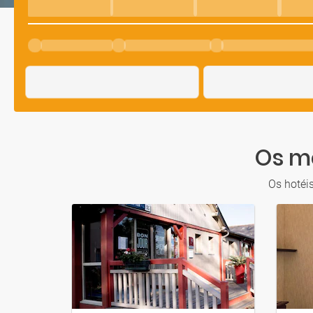
Os me
Os hotéi