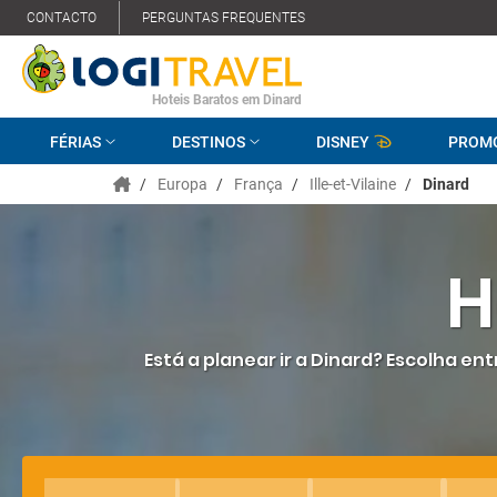
CONTACTO
PERGUNTAS FREQUENTES
Hoteis Baratos em Dinard
FÉRIAS
DESTINOS
DISNEY
PROM
/
Europa
/
França
/
Ille-et-Vilaine
/
Dinard
H
Está a planear ir a Dinard? Escolha e