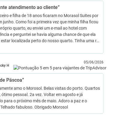
nte atendimento ao cliente”
eiro e filha de 18 anos ficaram no Morasol Suites por
m junho. Como foi a primeira vez que minha filha ficou
róprio quarto, eu enviei um e-mail ao hotel com
ncia e perguntei se havia alguma chance de que ela
estar localizada perto do nosso quarto. Tinha uma r…
05/06/2026
icky H
 de Páscoa”
amente amo o Morosol. Belas vistas do porto. Quartos
 ótimo pessoal. 2a vez. Voltar em agosto e já
do para o próximo mês de maio. Adoro a paz e o
. Telhado fabuloso. Obrigado Morosol