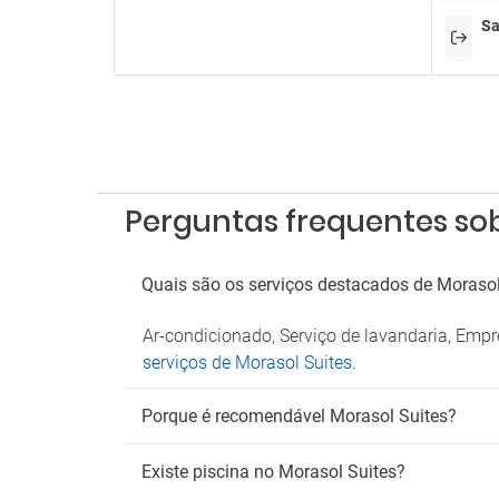
Bilhar
Sa
Dardo
Es
Parque
Fu
Zona 
Perguntas frequentes sob
Wi
Wifi gr
Quais são os serviços destacados de Morasol
Ar-condicionado, Serviço de lavandaria, Emp
serviços de Morasol Suites
.
Porque é recomendável Morasol Suites?
Existe piscina no Morasol Suites?