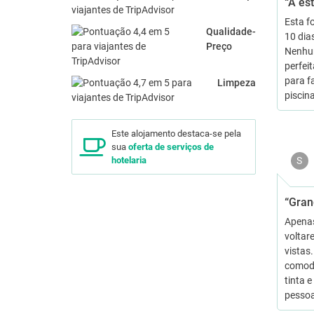
“A es
Esta f
Qualidade-
10 dias
Preço
Nenhum
perfeit
para f
Limpeza
piscin
Este alojamento destaca-se pela
sua
oferta de serviços de
S
hotelaria
“Gran
Apenas
voltar
vistas
comodi
tinta 
pessoa