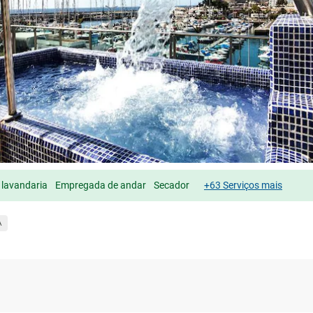
 lavandaria
Empregada de andar
Secador
+63 Serviços mais
A