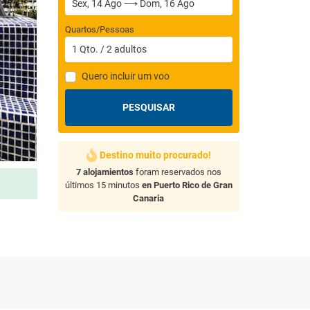
Quartos/Pessoas
1
Qto.
/
2
adultos
Quero incluir um voo
PESQUISAR
Destino muito procurado!
7 alojamientos
foram reservados nos
últimos 15 minutos
en Puerto Rico de Gran
Canaria