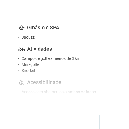
Ginásio e SPA
Jacuzzi
Atividades
Campo de golfe a menos de 3 km
Mini-golfe
Snorkel
Acessibilidade
Acesso sem obstáculos a ambos os lados
da cama
Acesso à sanita com barras
Base de chuveiro antiderrapante
Base do chuveiro ao mesmo nível do piso
da casa de banho
Casa de banho com chuveiro