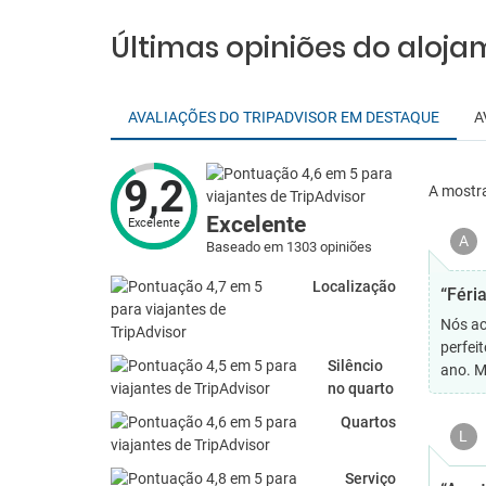
Últimas opiniões do aloj
AVALIAÇÕES DO TRIPADVISOR EM DESTAQUE
A
9,2
A mostr
Excelente
Excelente
A
Baseado em 1303 opiniões
Localização
“Féria
Nós ac
perfei
Silêncio
ano. M
no quarto
Quartos
L
Serviço