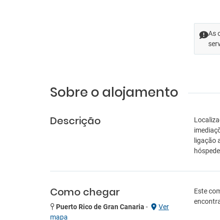
As 
ser
Sobre o alojamento
Descrição
Localiza
imediaçõ
ligação 
hóspede
Como chegar
Este com
encontra
Puerto Rico de Gran Canaria
-
Ver
mapa