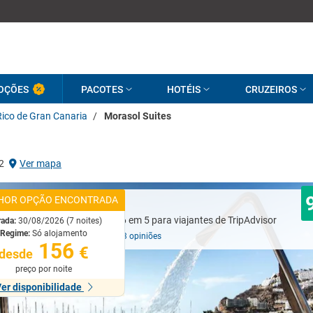
OÇÕES
PACOTES
HOTÉIS
CRUZEIROS
Rico de Gran Canaria
/
Morasol Suites
2
Ver mapa
HOR OPÇÃO ENCONTRADA
Excelente
rada:
30/08/2026 (7 noites)
Regime:
Só alojamento
Baseado em
1303 opiniões
156
€
desde
preço por noite
er disponibilidade