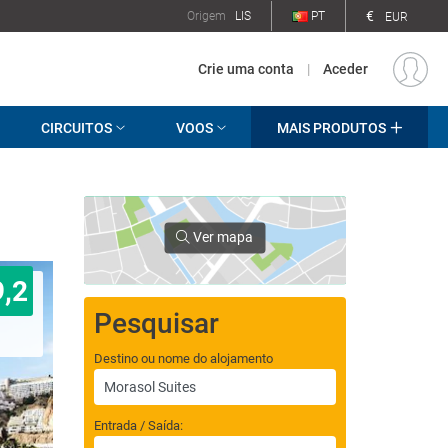
€
Origem
LIS
PT
EUR
Crie uma conta
|
Aceder
CIRCUITOS
VOOS
MAIS PRODUTOS
Ver mapa
9,2
Pesquisar
Destino ou nome do alojamento
Entrada / Saída: