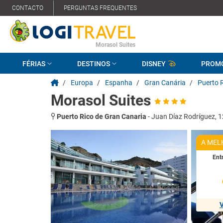
CONTACTO
PERGUNTAS FREQUENTES
Morasol Suites
FÉRIAS
DESTINOS
DISNEY
PROM
/
Europa
/
Espanha
/
Gran Canária
/
Puerto 
Morasol Suites
Puerto Rico de Gran Canaria
-
Juan Díaz Rodríguez, 1
A MEL
Ent
V