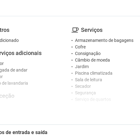
tros
Serviços
dicionado
Armazenamento de bagagens
Cofre
rviços adicionais
Consignação
Câmbio de moeda
or
Jardim
gada de andar
Piscina climatizada
or
Sala de leitura
o de lavandaria
Secador
Segurança
ceção
Serviço de quartos
Solário
nários que falam vários idiomas
Varanda
o 24 horas
o de concierge
Crianças
tretenimento
os de entrada e saída
Piscina para crianças