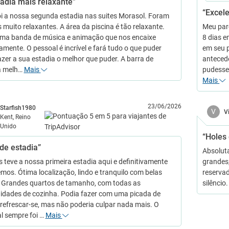
tadia mais relaxante”
“Excele
oi a nossa segunda estadia nas suites Morasol. Foram
 muito relaxantes. A área da piscina é tão relaxante.
Meu parc
a banda de música e animação que nos encaixe
8 dias e
amente. O pessoal é incrível e fará tudo o que puder
em seu p
azer a sua estadia o melhor que puder. A barra de
antecedê
a melh…
Mais
pudesse 
Mais
23/06/2026
Starfish1980
V
V
Kent, Reino
Unido
“Holes
de estadia”
Absolut
 teve a nossa primeira estadia aqui e definitivamente
grandes,
emos. Ótima localização, lindo e tranquilo com belas
reserva
. Grandes quartos de tamanho, com todas as
silêncio
dades de cozinha. Podia fazer com uma picada de
e refrescar-se, mas não poderia culpar nada mais. O
l sempre foi …
Mais