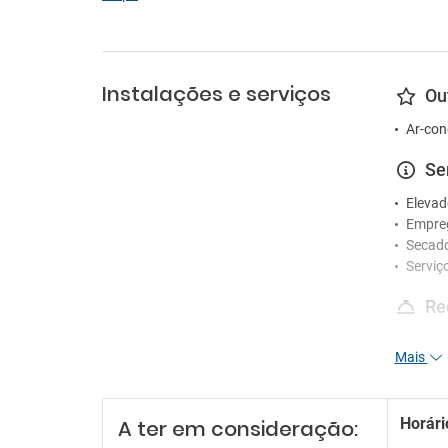
Instalações e serviços
Ou
Ar-con
Se
Elevad
Empre
Secad
Serviç
Re
Funcio
Mais
Receçã
Serviç
En
Horári
A ter em consideração: