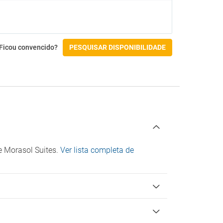
Corrimãos na rampa
Entrada do hotel com rampa
Fundo livre do lavabo superior a 60 cm
Instalações para para pessoas com
Ficou convencido?
PESQUISAR DISPONIBILIDADE
deficiência
Piso acessível até ao elevador
Piso acessível até ao quarto adaptado
Piso acessível até ao restaurante
o)
Porta da casa de banho superior a 80 cm
Receção no rés-do-chão
Restaurante com WC nas áreas comuns
adaptadas
Tem barras de apoio na casa de banho
e Morasol Suites.
Ver lista completa de
Check-in/Check-out