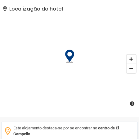
parque de estacionamento, elevador e restaurante. Adaptado
para pessoas deficientes.
Localização do hotel
Este alojamento destaca-se por se encontrar no
centro de El
Campello