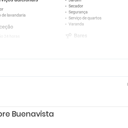
Jardim
Secador
or
Segurança
o de lavandaria
Serviço de quartos
Varanda
ceção
Bares
o 24 horas
Bar
tretenimento
Café/chá nas áreas comuns
ão para adultos
e jogos
bre Buenavista