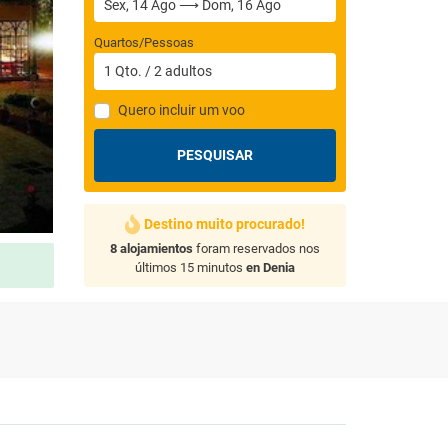
Quartos/Pessoas
1
Qto.
/
2
adultos
Quero incluir um voo
PESQUISAR
Destino muito procurado!
8 alojamientos
foram reservados nos
últimos 15 minutos
en Denia