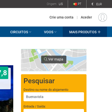
€
Origem
LIS
PT
EUR
Crie uma conta
|
Aceder
CIRCUITOS
VOOS
MAIS PRODUTOS
Ver mapa
7,8
Pesquisar
Destino ou nome do alojamento
Entrada / Saída: