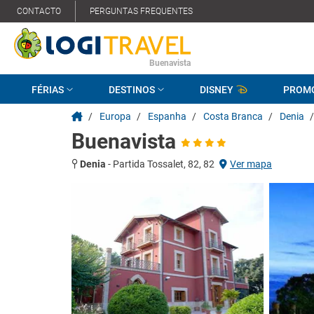
CONTACTO
PERGUNTAS FREQUENTES
Buenavista
FÉRIAS
DESTINOS
DISNEY
PROM
/
Europa
/
Espanha
/
Costa Branca
/
Denia
/
Buenavista
Denia
-
Partida Tossalet, 82, 82
Ver mapa