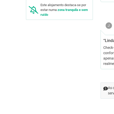
Este alojamento destaca-se por
estar numa
zona tranquila e sem
ruído
J
“Linda
Check-
confor
apenas
realme
As 
ser