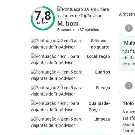
7,8
A mostr
M. bom
M. bom
7
Baseado em 87 opiniões
Silêncio
“Muit
no quarto
nós fi
Localização
atenta
de ref
Quartos
C
Serviço
“Belo
Qualidade-
Preço
A apen
satisfe
Limpeza
sauna 
"curat