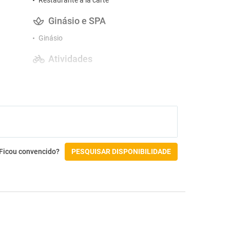
Restaurante a la carte
Ginásio e SPA
Ginásio
Atividades
Campo de golfe
Mergulho
Padel
Ficou convencido?
PESQUISAR DISPONIBILIDADE