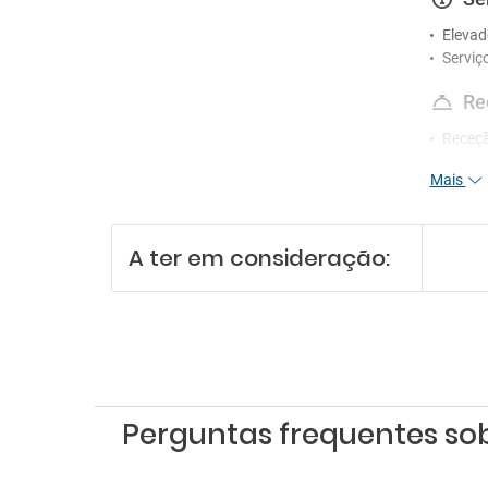
Elevad
Serviç
Re
Receçã
Mais
En
Animaç
Sala d
A ter em consideração:
Perguntas frequentes so