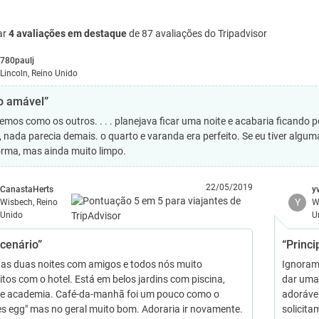
ar
4 avaliações em destaque
de 87 avaliações do Tripadvisor
780paulj
Lincoln, Reino Unido
o amável”
zemos como os outros. . . . planejava ficar uma noite e acabaria ficando p
, nada parecia demais. o quarto e varanda era perfeito. Se eu tiver algum
orma, mas ainda muito limpo.
22/05/2019
CanastaHerts
y
Y
Wisbech, Reino
W
Unido
U
 cenário”
“Princ
as duas noites com amigos e todos nós muito
Ignoram
itos com o hotel. Está em belos jardins com piscina,
dar uma
e academia. Café-da-manhã foi um pouco como o
adoráve
es egg" mas no geral muito bom. Adoraria ir novamente.
solicita