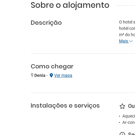
Sobre o alojamento
Descrição
O hotel 
hotel co
m² do ho
Mais
Como chegar
Denia
-
Ver mapa
Instalações e serviços
Ou
Aqueci
Ar-con
Se