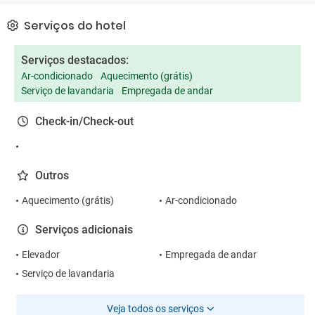
pequeno-almoço em sistema de buffet. O almoço ou jantar
Serviços do hotel
poderão ser seleccionados pelo menu ou à la carte. Bebidas
incluídas.
Serviços destacados:
Ar-condicionado
Aquecimento (grátis)
Serviço de lavandaria
Empregada de andar
Check-in/Check-out
Outros
Aquecimento (grátis)
Ar-condicionado
Serviços adicionais
Elevador
Empregada de andar
Serviço de lavandaria
Veja todos os serviços