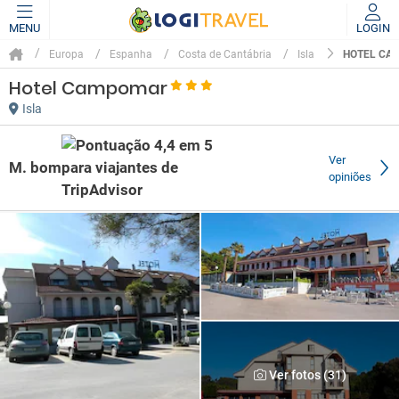
MENU
LOGIN
HOTEL CA
Europa
Espanha
Costa de Cantábria
Isla
Hotel Campomar
Isla
Ver
M. bom
opiniões
Ver fotos (31)