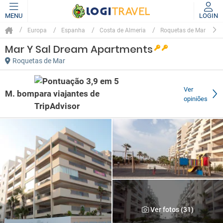
MENU
LOGIN
Europa
Espanha
Costa de Almeria
Roquetas de Mar
Mar Y Sal Dream Apartments
Roquetas de Mar
Ver
M. bom
opiniões
Ver fotos (31)