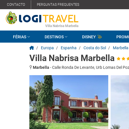
CONTACTO
PERGUNTAS FREQUENTES
Villa Nabrisa Marbella
FÉRIAS
DESTINOS
DISNEY
PROM
/
Europa
/
Espanha
/
Costa do Sol
/
Marbella
Villa Nabrisa Marbella
Marbella
-
Calle Ronda De Levante, Urb Lomas Del Poz