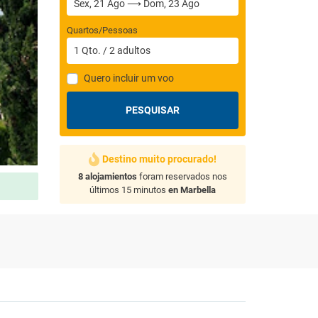
Quartos/Pessoas
1
Qto.
/
2
adultos
Quero incluir um voo
PESQUISAR
Destino muito procurado!
8 alojamientos
foram reservados nos
últimos 15 minutos
en Marbella