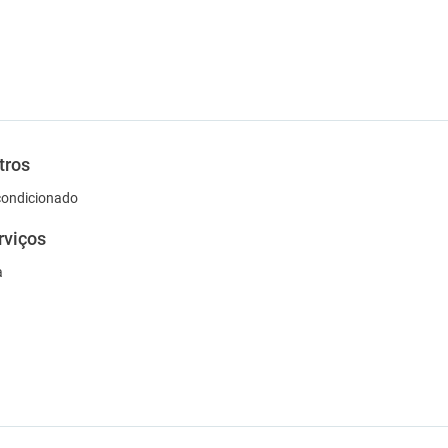
tros
condicionado
rviços
a