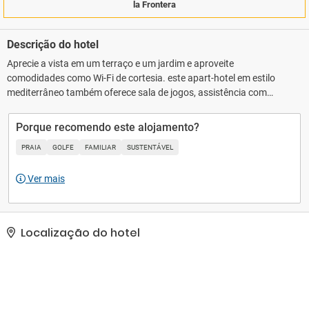
la Frontera
Descrição do hotel
Aprecie a vista em um terraço e um jardim e aproveite
comodidades como Wi-Fi de cortesia. este apart-hotel em estilo
mediterrâneo também oferece sala de jogos, assistência com
excursões/ingressos e salão de banquetes. Com o traslado de
cortesia fica fácil dar um passeio na praia.. As comodidades
Porque recomendo este alojamento?
presentes incluem um computador, serviço de lavanderia e
PRAIA
GOLFE
FAMILIAR
SUSTENTÁVEL
lavagem a seco e balcão de recepção 24 horas. Estacionamento
sem manobrista (sujeito a cobrança) está disponível no local..
Ver mais
Localização do hotel