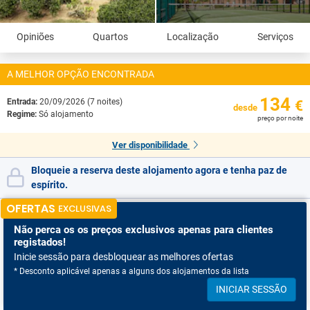
Opiniões
Quartos
Localização
Serviços
A MELHOR OPÇÃO ENCONTRADA
134
Entrada:
20/09/2026 (7 noites)
€
desde
Regime:
Só alojamento
preço por noite
Ver disponibilidade
Bloqueie a reserva deste alojamento agora e tenha paz de
espírito.
OFERTAS
EXCLUSIVAS
Não perca os
os preços exclusivos apenas para clientes
registados!
Inicie sessão para desbloquear as melhores ofertas
* Desconto aplicável apenas a alguns dos alojamentos da lista
INICIAR SESSÃO