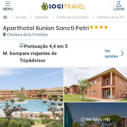
MENU
LOGIN
Europa
Espanha
Costa da Luz (Cádis)
Chiclana de la Fron
Aparthotel Ilunion Sancti Petri
Chiclana de la Frontera
Ver
M. bom
opiniões
Ver fotos (46)